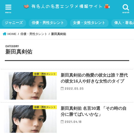
menu
search
ジャニーズ
俳優・男性タレント
女優・女性タレント
偉人・著名
HOME
俳優・男性タレント
新田真剣佑
新田真剣佑
俳優・男性タレント
新田真剣佑の熱愛の彼女は誰？歴代
の彼女16人や好きな女性のタイプ
2022.05.05
俳優・男性タレント
新田真剣佑 名言30選 「その時の自
分に勝てばいいかな」
2021.04.18