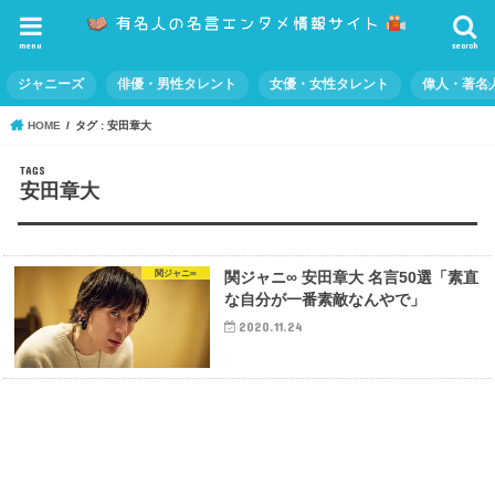
menu
search
ジャニーズ
俳優・男性タレント
女優・女性タレント
偉人・著名
HOME
タグ : 安田章大
安田章大
関ジャニ∞
関ジャニ∞ 安田章大 名言50選「素直
な自分が一番素敵なんやで」
2020.11.24