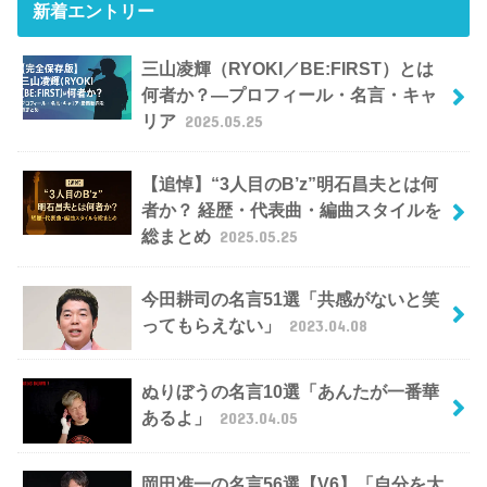
新着エントリー
三山凌輝（RYOKI／BE:FIRST）とは
何者か？―プロフィール・名言・キャ
リア
2025.05.25
【追悼】“3人目のB’z”明石昌夫とは何
者か？ 経歴・代表曲・編曲スタイルを
総まとめ
2025.05.25
今田耕司の名言51選「共感がないと笑
ってもらえない」
2023.04.08
ぬりぼうの名言10選「あんたが一番華
あるよ」
2023.04.05
岡田准一の名言56選【V6】「自分を大