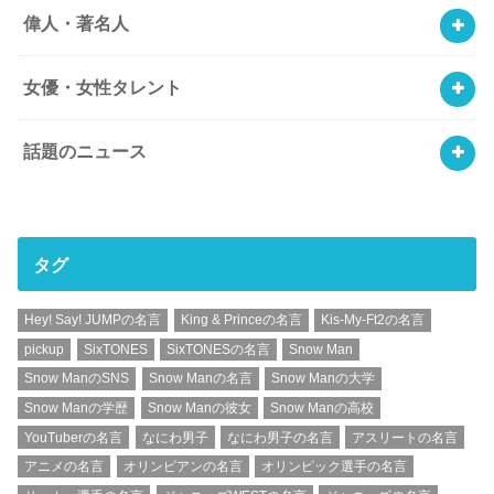
偉人・著名人
女優・女性タレント
話題のニュース
タグ
Hey! Say! JUMPの名言
King & Princeの名言
Kis-My-Ft2の名言
pickup
SixTONES
SixTONESの名言
Snow Man
Snow ManのSNS
Snow Manの名言
Snow Manの大学
Snow Manの学歴
Snow Manの彼女
Snow Manの高校
YouTuberの名言
なにわ男子
なにわ男子の名言
アスリートの名言
アニメの名言
オリンピアンの名言
オリンピック選手の名言