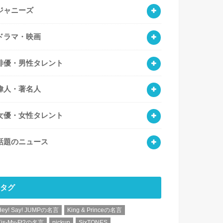
ジャニーズ
ドラマ・映画
俳優・男性タレント
偉人・著名人
女優・女性タレント
話題のニュース
タグ
Hey! Say! JUMPの名言
King & Princeの名言
Kis-My-Ft2の名言
pickup
SixTONES