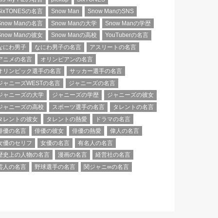
SixTONESの名言
Snow Man
Snow ManのSNS
Snow Manの名言
Snow Manの大学
Snow Manの学歴
Snow Manの彼女
Snow Manの高校
YouTuberの名言
なにわ男子
なにわ男子の名言
アスリートの名言
アニメの名言
オリンピアンの名言
オリンピック選手の名言
サッカー選手の名言
ジャニーズWESTの名言
ジャニーズの名言
ジャニーズの大学
ジャニーズの学歴
ジャニーズの彼女
ジャニーズの高校
スポーツ選手の名言
タレントの名言
タレントの彼女
タレントの熱愛
ドラマの名言
俳優の名言
俳優の彼女
俳優の熱愛
偉人の名言
女優のセリフ
女優の名言
有名人の名言
歴史上の人物の名言
漫画の名言
経営社の名言
芸人の名言
野球選手の名言
関ジャニ∞の名言