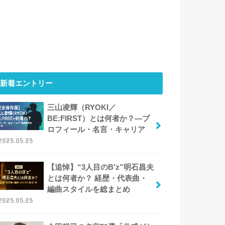
新着エントリー
三山凌輝（RYOKI／
BE:FIRST）とは何者か？―プ
ロフィール・名言・キャリア
2025.05.25
【追悼】“3人目のB’z”明石昌夫
とは何者か？ 経歴・代表曲・
編曲スタイルを総まとめ
2025.05.25