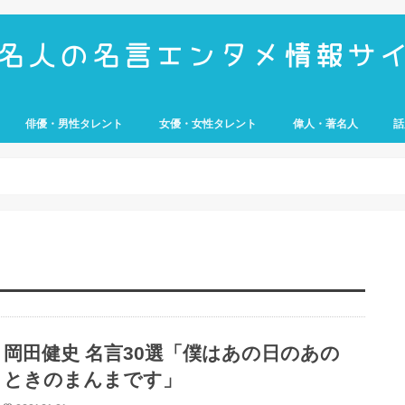
俳優・男性タレント
女優・女性タレント
偉人・著名人
話
UMP
e
歴史上の人物
経営者
アスリート
武将
科学者
芸
岡田健史 名言30選「僕はあの日のあの
ときのまんまです」