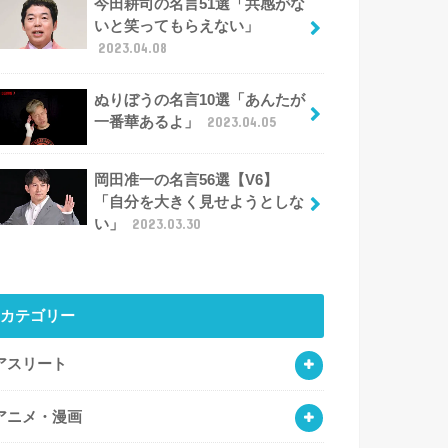
今田耕司の名言51選「共感がな
いと笑ってもらえない」
2023.04.08
ぬりぼうの名言10選「あんたが
一番華あるよ」
2023.04.05
岡田准一の名言56選【V6】
「自分を大きく見せようとしな
い」
2023.03.30
カテゴリー
アスリート
アニメ・漫画