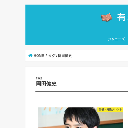
ジャニーズ
嵐
関ジャニ∞
なにわ男子
Hey! Say! J
HiHi Jets
KAT-TUN
Kis-My-Ft2
King & Princ
NEWS
Sexy Zone
SixTONES
Snow Man
TOKIO
ソロ
HOME
タグ : 岡田健史
岡田健史
俳優・男性タレント