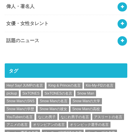
偉人・著名人
女優・女性タレント
話題のニュース
タグ
Hey! Say! JUMPの名言
King & Princeの名言
Kis-My-Ft2の名言
pickup
SixTONES
SixTONESの名言
Snow Man
Snow ManのSNS
Snow Manの名言
Snow Manの大学
Snow Manの学歴
Snow Manの彼女
Snow Manの高校
YouTuberの名言
なにわ男子
なにわ男子の名言
アスリートの名言
アニメの名言
オリンピアンの名言
オリンピック選手の名言