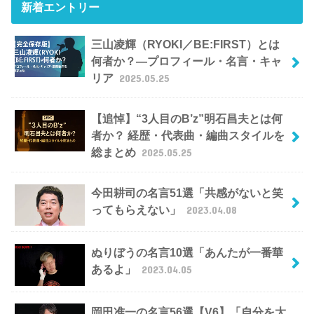
新着エントリー
三山凌輝（RYOKI／BE:FIRST）とは
何者か？―プロフィール・名言・キャ
リア
2025.05.25
【追悼】“3人目のB’z”明石昌夫とは何
者か？ 経歴・代表曲・編曲スタイルを
総まとめ
2025.05.25
今田耕司の名言51選「共感がないと笑
ってもらえない」
2023.04.08
ぬりぼうの名言10選「あんたが一番華
あるよ」
2023.04.05
岡田准一の名言56選【V6】「自分を大