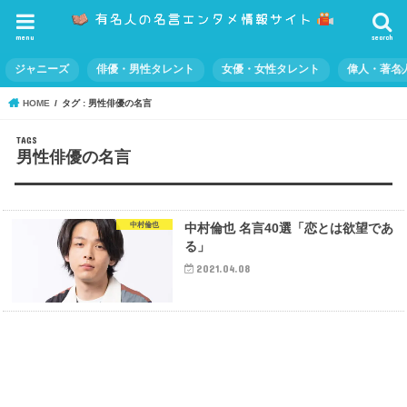
menu
search
ジャニーズ
俳優・男性タレント
女優・女性タレント
偉人・著名
HOME
タグ : 男性俳優の名言
男性俳優の名言
中村倫也
中村倫也 名言40選「恋とは欲望であ
る」
2021.04.08