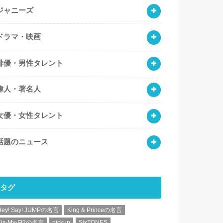
ジャニーズ
ドラマ・映画
俳優・男性タレント
偉人・著名人
女優・女性タレント
話題のニュース
タグ
Hey! Say! JUMPの名言
King & Princeの名言
Kis-My-Ft2の名言
pickup
SixTONES