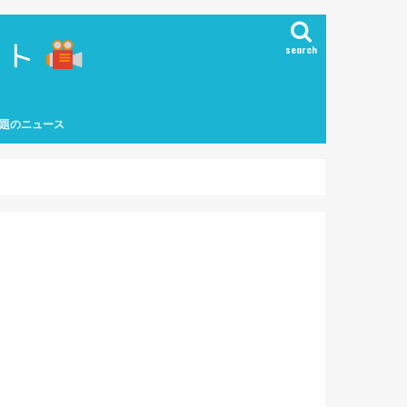
search
題のニュース
能界ニュース