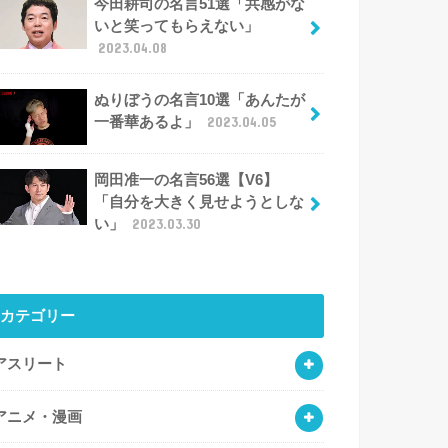
今田耕司の名言51選「共感がな
いと笑ってもらえない」
2023.04.08
ぬりぼうの名言10選「あんたが
一番華あるよ」
2023.04.05
岡田准一の名言56選【V6】
「自分を大きく見せようとしな
い」
2023.03.30
カテゴリー
アスリート
アニメ・漫画