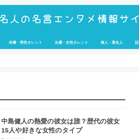
俳優・男性タレント
女優・女性タレント
偉人・著名人
話
UMP
e
歴史上の人物
経営者
アスリート
武将
科学者
芸
中島健人の熱愛の彼女は誰？歴代の彼女
15人や好きな女性のタイプ