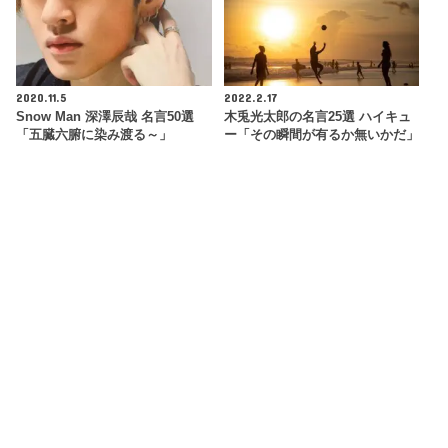
2020.11.5
2022.2.17
Snow Man 深澤辰哉 名言50選
木兎光太郎の名言25選 ハイキュ
「五臓六腑に染み渡る～」
ー「その瞬間が有るか無いかだ」