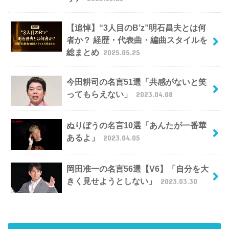
【追悼】“3人目のB’z”明石昌夫とは何
者か？ 経歴・代表曲・編曲スタイルを
総まとめ
2025.05.25
今田耕司の名言51選「共感がないと笑
ってもらえない」
2023.04.08
ぬりぼうの名言10選「あんたが一番華
あるよ」
2023.04.05
岡田准一の名言56選【V6】「自分を大
きく見せようとしない」
2023.03.30