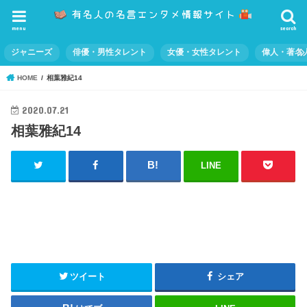
menu
search
ジャニーズ
俳優・男性タレント
女優・女性タレント
偉人・著名
HOME
相葉雅紀14
2020.07.21
相葉雅紀14
LINE
ツイート
シェア