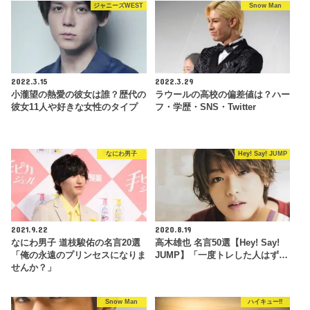
ジャニーズWEST
Snow Man
2022.3.15
2022.3.29
小瀧望の熱愛の彼女は誰？歴代の
ラウールの高校の偏差値は？ハー
彼女11人や好きな女性のタイプ
フ・学歴・SNS・Twitter
なにわ男子
Hey! Say! JUMP
2021.9.22
2020.8.19
なにわ男子 道枝駿佑の名言20選
高木雄也 名言50選【Hey! Say!
「俺の永遠のプリンセスになりま
JUMP】「一度トレした人はず…
せんか？」
Snow Man
ハイキュー‼