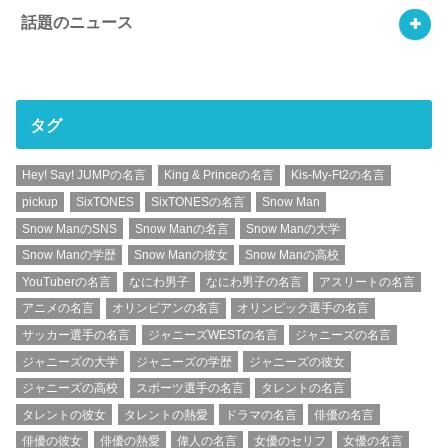
話題のニュース
タグ
Hey! Say! JUMPの名言
King & Princeの名言
Kis-My-Ft2の名言
pickup
SixTONES
SixTONESの名言
Snow Man
Snow ManのSNS
Snow Manの名言
Snow Manの大学
Snow Manの学歴
Snow Manの彼女
Snow Manの高校
YouTuberの名言
なにわ男子
なにわ男子の名言
アスリートの名言
アニメの名言
オリンピアンの名言
オリンピック選手の名言
サッカー選手の名言
ジャニーズWESTの名言
ジャニーズの名言
ジャニーズの大学
ジャニーズの学歴
ジャニーズの彼女
ジャニーズの高校
スポーツ選手の名言
タレントの名言
タレントの彼女
タレントの熱愛
ドラマの名言
俳優の名言
俳優の彼女
俳優の熱愛
偉人の名言
女優のセリフ
女優の名言