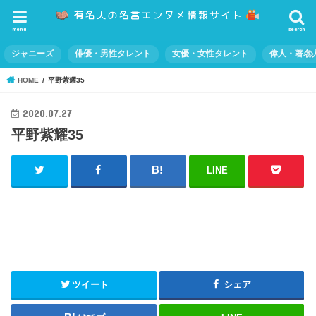
menu
search
ジャニーズ
俳優・男性タレント
女優・女性タレント
偉人・著名
HOME
平野紫耀35
2020.07.27
平野紫耀35
LINE
ツイート
シェア