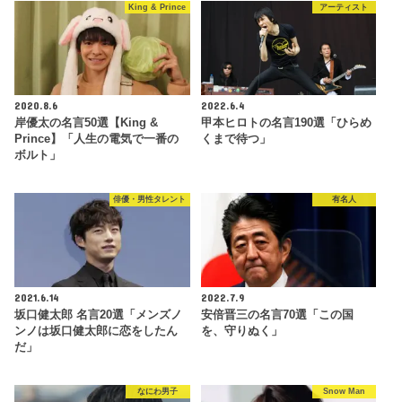
King & Prince
アーティスト
2020.8.6
2022.6.4
岸優太の名言50選【King &
甲本ヒロトの名言190選「ひらめ
Prince】「人生の電気で一番の
くまで待つ」
ボルト」
俳優・男性タレント
有名人
2021.6.14
2022.7.9
坂口健太郎 名言20選「メンズノ
安倍晋三の名言70選「この国
ンノは坂口健太郎に恋をしたん
を、守りぬく」
だ」
なにわ男子
Snow Man