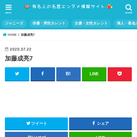
menu
search
ジャニーズ
俳優・男性タレント
女優・女性タレント
偉人・著名
HOME
加藤成亮7
2020.07.22
加藤成亮7
LINE
ツイート
シェア