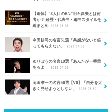
【追悼】“3人目のB’z”明石昌夫とは何
者か？ 経歴・代表曲・編曲スタイルを
総まとめ
2025.05.25
今田耕司の名言51選「共感がないと笑
ってもらえない」
2023.04.08
ぬりぼうの名言10選「あんたが一番華
あるよ」
2023.04.05
岡田准一の名言56選【V6】「自分を大
きく見せようとしない」
2023.03.30