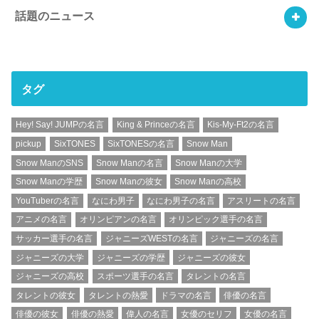
話題のニュース
タグ
Hey! Say! JUMPの名言
King & Princeの名言
Kis-My-Ft2の名言
pickup
SixTONES
SixTONESの名言
Snow Man
Snow ManのSNS
Snow Manの名言
Snow Manの大学
Snow Manの学歴
Snow Manの彼女
Snow Manの高校
YouTuberの名言
なにわ男子
なにわ男子の名言
アスリートの名言
アニメの名言
オリンピアンの名言
オリンピック選手の名言
サッカー選手の名言
ジャニーズWESTの名言
ジャニーズの名言
ジャニーズの大学
ジャニーズの学歴
ジャニーズの彼女
ジャニーズの高校
スポーツ選手の名言
タレントの名言
タレントの彼女
タレントの熱愛
ドラマの名言
俳優の名言
俳優の彼女
俳優の熱愛
偉人の名言
女優のセリフ
女優の名言