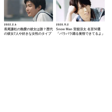
2022.2.6
2020.11.2
長尾謙杜の熱愛の彼女は誰？歴代
Snow Man 宮舘涼太 名言50選
の彼女7人や好きな女性のタイプ
「パラパラ踊る覚悟できてるよ」