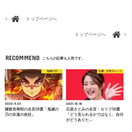
トップページへ
トップページへ
RECOMMEND
こちらの記事も人気です。
鬼滅の刃
女優・女性タレント
2022.9.25
2021.10.18
煉獄杏寿郎の名言28選「鬼滅の
石原さとみの名言・セリフ50選
刃の永遠の炎柱」
「どう見られるかではなく、自分
がどうありた…