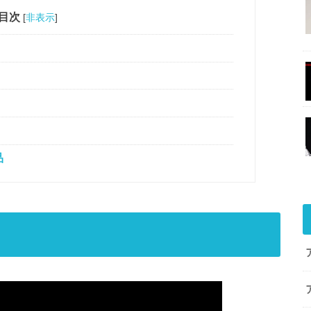
目次
[
非表示
]
品