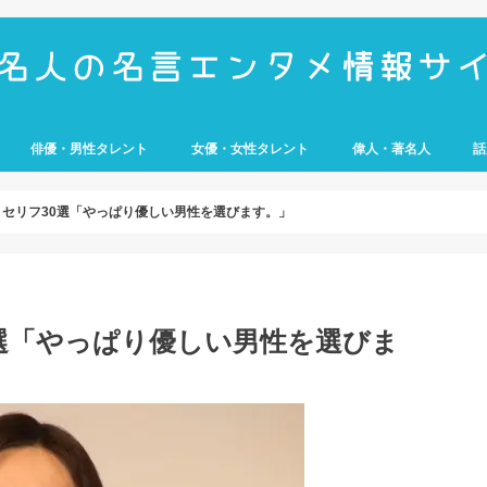
俳優・男性タレント
女優・女性タレント
偉人・著名人
話
UMP
e
歴史上の人物
経営者
アスリート
武将
科学者
芸
セリフ30選「やっぱり優しい男性を選びます。」
選「やっぱり優しい男性を選びま