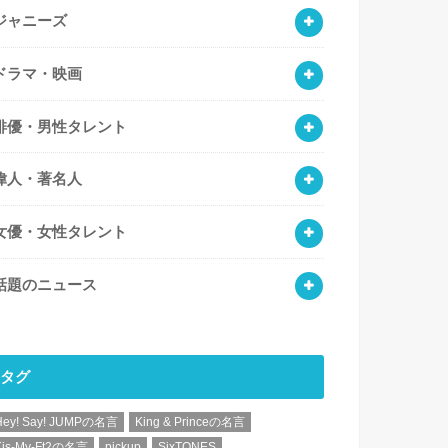
ジャニーズ
ドラマ・映画
俳優・男性タレント
偉人・著名人
女優・女性タレント
話題のニュース
タグ
Hey! Say! JUMPの名言
King & Princeの名言
Kis-My-Ft2の名言
pickup
SixTONES