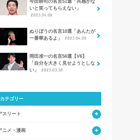
今田耕司の名言51選「共感がな
いと笑ってもらえない」
2023.04.08
ぬりぼうの名言10選「あんたが
一番華あるよ」
2023.04.05
岡田准一の名言56選【V6】
「自分を大きく見せようとしな
い」
2023.03.30
カテゴリー
アスリート
アニメ・漫画