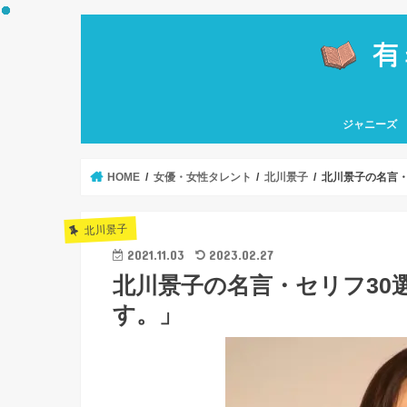
ジャニーズ
嵐
関ジャニ∞
なにわ男子
Hey! Say! J
HiHi Jets
KAT-TUN
Kis-My-Ft2
King & Princ
NEWS
Sexy Zone
SixTONES
Snow Man
TOKIO
ソロ
HOME
女優・女性タレント
北川景子
北川景子の名言・
北川景子
2021.11.03
2023.02.27
北川景子の名言・セリフ30
す。」