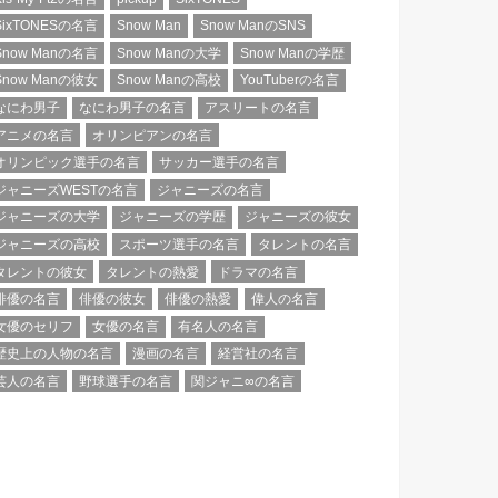
SixTONESの名言
Snow Man
Snow ManのSNS
Snow Manの名言
Snow Manの大学
Snow Manの学歴
Snow Manの彼女
Snow Manの高校
YouTuberの名言
なにわ男子
なにわ男子の名言
アスリートの名言
アニメの名言
オリンピアンの名言
オリンピック選手の名言
サッカー選手の名言
ジャニーズWESTの名言
ジャニーズの名言
ジャニーズの大学
ジャニーズの学歴
ジャニーズの彼女
ジャニーズの高校
スポーツ選手の名言
タレントの名言
タレントの彼女
タレントの熱愛
ドラマの名言
俳優の名言
俳優の彼女
俳優の熱愛
偉人の名言
女優のセリフ
女優の名言
有名人の名言
歴史上の人物の名言
漫画の名言
経営社の名言
芸人の名言
野球選手の名言
関ジャニ∞の名言