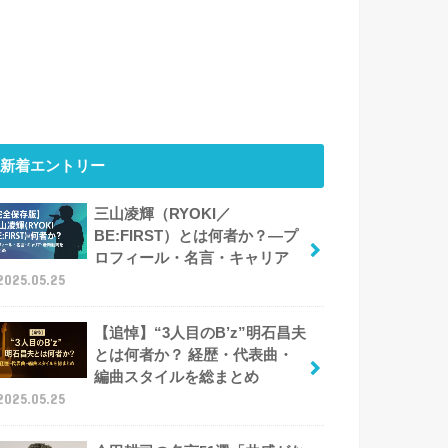
新着エントリー
三山凌輝（RYOKI／
BE:FIRST）とは何者か？―プ
ロフィール・名言・キャリア
2025.05.25
【追悼】“3人目のB’z”明石昌夫
とは何者か？ 経歴・代表曲・
編曲スタイルを総まとめ
2025.05.25