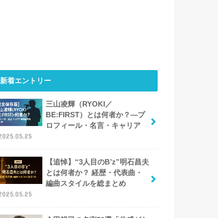
新着エントリー
三山凌輝（RYOKI／
BE:FIRST）とは何者か？―プ
ロフィール・名言・キャリア
2025.05.25
【追悼】“3人目のB’z”明石昌夫
とは何者か？ 経歴・代表曲・
編曲スタイルを総まとめ
2025.05.25