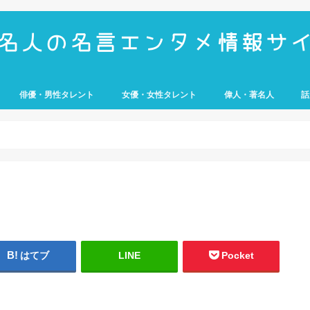
俳優・男性タレント
女優・女性タレント
偉人・著名人
話
UMP
e
歴史上の人物
経営者
アスリート
武将
科学者
芸
はてブ
LINE
Pocket