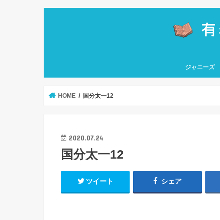
ジャニーズ
嵐
関ジャニ∞
なにわ男子
Hey! Say! J
HiHi Jets
KAT-TUN
Kis-My-Ft2
King & Princ
NEWS
Sexy Zone
SixTONES
Snow Man
TOKIO
ソロ
HOME
国分太一12
2020.07.24
国分太一12
ツイート
シェア