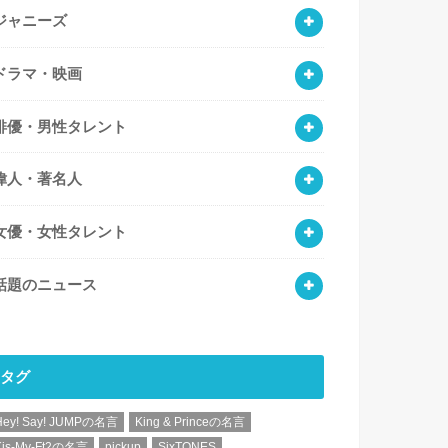
ジャニーズ
ドラマ・映画
俳優・男性タレント
偉人・著名人
女優・女性タレント
話題のニュース
タグ
Hey! Say! JUMPの名言
King & Princeの名言
Kis-My-Ft2の名言
pickup
SixTONES