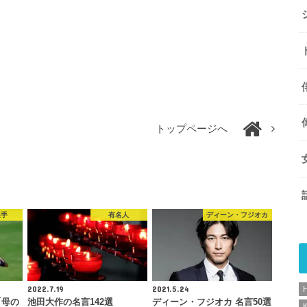
トップページへ
選手
有名人
ディーン・フジオカ
2022.7.19
2021.5.24
「母の
池田大作の名言142選
ディーン・フジオカ 名言50選