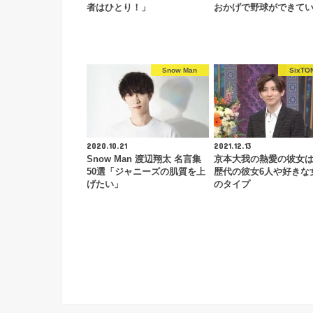
者はひとり！」
おかげで野球ができて
Snow Man
SixTO
2020.10.21
2021.12.13
Snow Man 渡辺翔太 名言集
京本大我の熱愛の彼女
50選「ジャニーズの肌質を上
歴代の彼女6人や好きな
げたい」
のタイプ