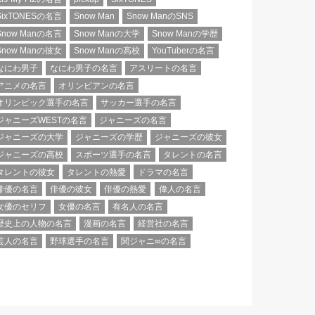
SixTONESの名言
Snow Man
Snow ManのSNS
Snow Manの名言
Snow Manの大学
Snow Manの学歴
Snow Manの彼女
Snow Manの高校
YouTuberの名言
なにわ男子
なにわ男子の名言
アスリートの名言
アニメの名言
オリンピアンの名言
オリンピック選手の名言
サッカー選手の名言
ジャニーズWESTの名言
ジャニーズの名言
ジャニーズの大学
ジャニーズの学歴
ジャニーズの彼女
ジャニーズの高校
スポーツ選手の名言
タレントの名言
タレントの彼女
タレントの熱愛
ドラマの名言
俳優の名言
俳優の彼女
俳優の熱愛
偉人の名言
女優のセリフ
女優の名言
有名人の名言
歴史上の人物の名言
漫画の名言
経営社の名言
芸人の名言
野球選手の名言
関ジャニ∞の名言