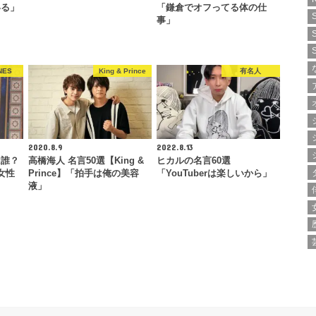
いる」
「鎌倉でオフってる体の仕
事」
NES
King & Prince
有名人
2020.8.9
2022.8.13
は誰？
高橋海人 名言50選【King &
ヒカルの名言60選
女性
Prince】「拍手は俺の美容
「YouTuberは楽しいから」
液」