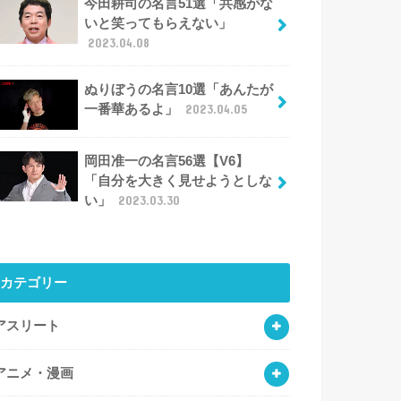
今田耕司の名言51選「共感がな
いと笑ってもらえない」
2023.04.08
ぬりぼうの名言10選「あんたが
一番華あるよ」
2023.04.05
岡田准一の名言56選【V6】
「自分を大きく見せようとしな
い」
2023.03.30
カテゴリー
アスリート
アニメ・漫画