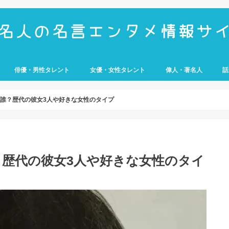
俳優・男性タレント
女優・女性タレント
偉人・著名人
話
UMP
e
歴史上の人物
経営者
アスリート
武将
科学者
芸
誰？歴代の彼女3人や好きな女性のタイプ
？歴代の彼女3人や好きな女性のタイ