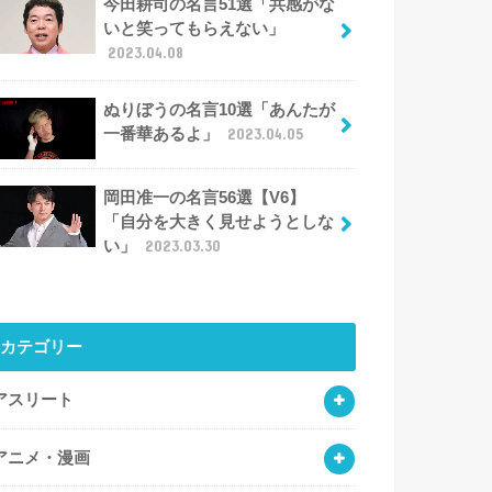
今田耕司の名言51選「共感がな
いと笑ってもらえない」
2023.04.08
ぬりぼうの名言10選「あんたが
一番華あるよ」
2023.04.05
岡田准一の名言56選【V6】
「自分を大きく見せようとしな
い」
2023.03.30
カテゴリー
アスリート
アニメ・漫画