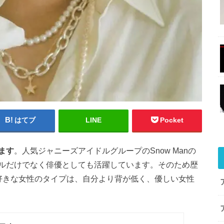
はてブ
LINE
Pocket
ます
。人気ジャニーズアイドルグループのSnow Manの
ルだけでなく俳優としても活躍しています。そのため歴
好きな女性のタイプは、自分より背が低く、優しい女性