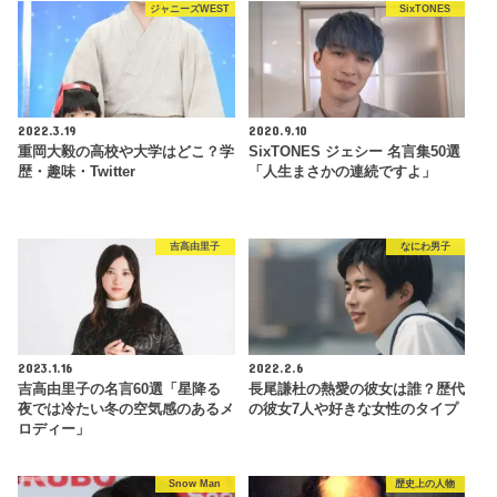
ジャニーズWEST
SixTONES
2022.3.19
2020.9.10
重岡大毅の高校や大学はどこ？学
SixTONES ジェシー 名言集50選
歴・趣味・Twitter
「人生まさかの連続ですよ」
吉高由里子
なにわ男子
2023.1.16
2022.2.6
吉高由里子の名言60選「星降る
長尾謙杜の熱愛の彼女は誰？歴代
夜では冷たい冬の空気感のあるメ
の彼女7人や好きな女性のタイプ
ロディー」
Snow Man
歴史上の人物