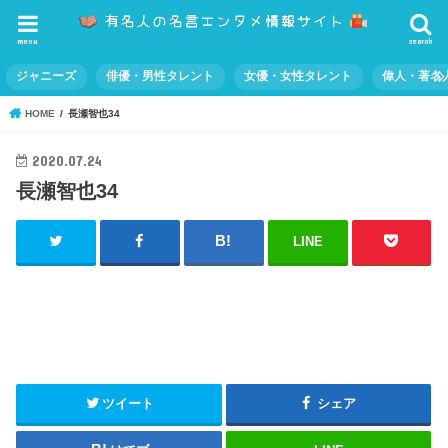
menu
search
ジャニーズ
俳優・男性タレント
女優・女性タレント
偉人・著名
HOME
長瀬智也34
2020.07.24
長瀬智也34
LINE
ツイート
シェア