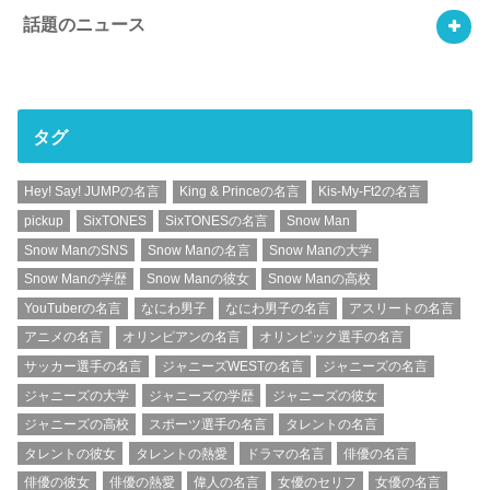
話題のニュース
タグ
Hey! Say! JUMPの名言
King & Princeの名言
Kis-My-Ft2の名言
pickup
SixTONES
SixTONESの名言
Snow Man
Snow ManのSNS
Snow Manの名言
Snow Manの大学
Snow Manの学歴
Snow Manの彼女
Snow Manの高校
YouTuberの名言
なにわ男子
なにわ男子の名言
アスリートの名言
アニメの名言
オリンピアンの名言
オリンピック選手の名言
サッカー選手の名言
ジャニーズWESTの名言
ジャニーズの名言
ジャニーズの大学
ジャニーズの学歴
ジャニーズの彼女
ジャニーズの高校
スポーツ選手の名言
タレントの名言
タレントの彼女
タレントの熱愛
ドラマの名言
俳優の名言
俳優の彼女
俳優の熱愛
偉人の名言
女優のセリフ
女優の名言