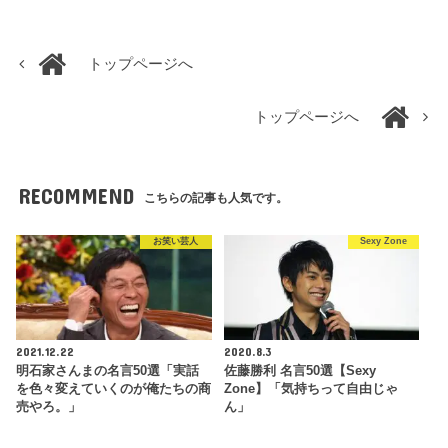
トップページへ
トップページへ
RECOMMEND
こちらの記事も人気です。
お笑い芸人
Sexy Zone
2021.12.22
2020.8.3
明石家さんまの名言50選「実話
佐藤勝利 名言50選【Sexy
を色々変えていくのが俺たちの商
Zone】「気持ちって自由じゃ
売やろ。」
ん」