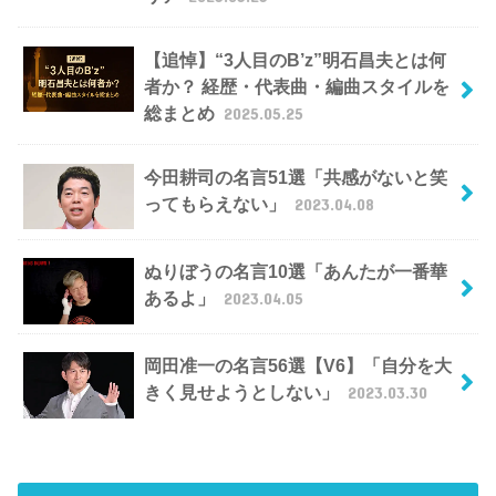
【追悼】“3人目のB’z”明石昌夫とは何
者か？ 経歴・代表曲・編曲スタイルを
総まとめ
2025.05.25
今田耕司の名言51選「共感がないと笑
ってもらえない」
2023.04.08
ぬりぼうの名言10選「あんたが一番華
あるよ」
2023.04.05
岡田准一の名言56選【V6】「自分を大
きく見せようとしない」
2023.03.30