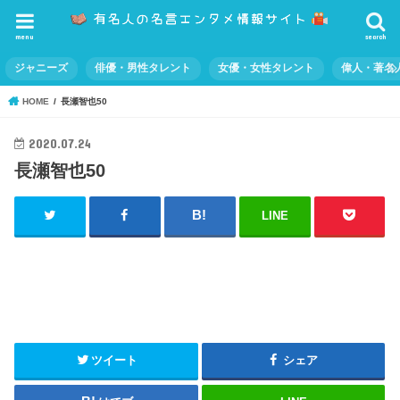
menu
search
ジャニーズ
俳優・男性タレント
女優・女性タレント
偉人・著名
HOME
長瀬智也50
2020.07.24
長瀬智也50
LINE
ツイート
シェア