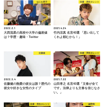
なにわ男子
俳優・男性タレント
2022.2.1
2021.4.24
大西流星の高校や大学の偏差値
竹内涼真 名言40選 「思い出して
は？学歴・趣味・Twitter
くれよ頼むから！」
佐藤健
俳優・男性タレント
2022.5.4
2021.7.22
佐藤健の熱愛の彼女は誰？歴代の
山田孝之 名言40選「文春が全て
彼女や好きな女性のタイプ
です。法律よりも文春を信じなさ
い。」
俳優・男性タレント
綾野剛