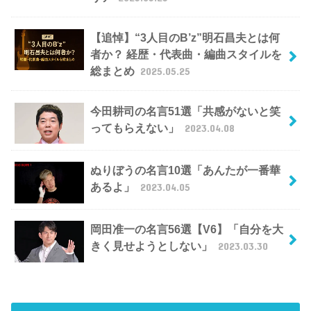
【追悼】“3人目のB’z”明石昌夫とは何
者か？ 経歴・代表曲・編曲スタイルを
総まとめ
2025.05.25
今田耕司の名言51選「共感がないと笑
ってもらえない」
2023.04.08
ぬりぼうの名言10選「あんたが一番華
あるよ」
2023.04.05
岡田准一の名言56選【V6】「自分を大
きく見せようとしない」
2023.03.30