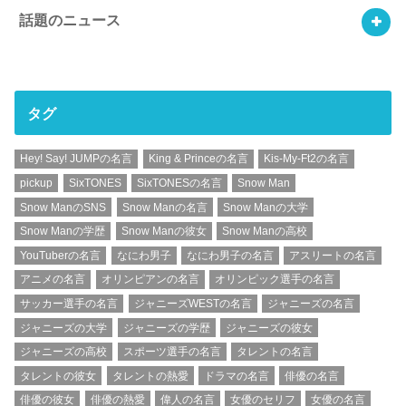
話題のニュース
タグ
Hey! Say! JUMPの名言
King & Princeの名言
Kis-My-Ft2の名言
pickup
SixTONES
SixTONESの名言
Snow Man
Snow ManのSNS
Snow Manの名言
Snow Manの大学
Snow Manの学歴
Snow Manの彼女
Snow Manの高校
YouTuberの名言
なにわ男子
なにわ男子の名言
アスリートの名言
アニメの名言
オリンピアンの名言
オリンピック選手の名言
サッカー選手の名言
ジャニーズWESTの名言
ジャニーズの名言
ジャニーズの大学
ジャニーズの学歴
ジャニーズの彼女
ジャニーズの高校
スポーツ選手の名言
タレントの名言
タレントの彼女
タレントの熱愛
ドラマの名言
俳優の名言
俳優の彼女
俳優の熱愛
偉人の名言
女優のセリフ
女優の名言