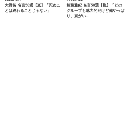
大野智 名言50選【嵐】「死ぬこ
相葉雅紀 名言50選【嵐】「どの
とは終わることじゃない」
グループも魅力的だけど俺やっぱ
り、嵐がい…