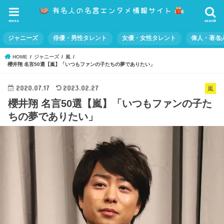
menu
search
ジャニーズ
俳優・男性タレント
女優・女性タレント
偉人・著名
HOME
ジャニーズ
嵐
櫻井翔 名言50選【嵐】「いつもファンの子たちの夢でありたい」
2020.07.17
2023.02.27
嵐
櫻井翔 名言50選【嵐】「いつもファンの子た
ちの夢でありたい」