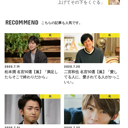
上げてその下をくぐる」
RECOMMEND
こちらの記事も人気です。
嵐
嵐
2020.7.19
2020.7.20
松本潤 名言50選【嵐】「満足し
二宮和也 名言50選【嵐】「愛し
たらそこで終わりだから」
てる人に、愛されてる人がかっこ
いい」
嵐
嵐
2020.7.21
2020.7.22