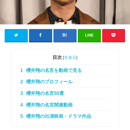
LINE
目次
[
非表示
]
1
櫻井翔の名言を動画で見る
2
櫻井翔のプロフィール
3
櫻井翔の名言50選
4
櫻井翔の名言関連動画
5
櫻井翔の出演映画・ドラマ作品