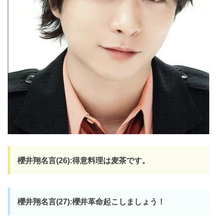
櫻井翔名言(26):得意料理は麦茶です。
櫻井翔名言(27):櫻井革命起こしましょう！