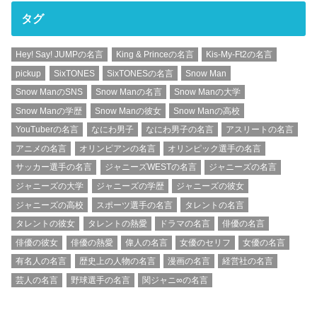
タグ
Hey! Say! JUMPの名言
King & Princeの名言
Kis-My-Ft2の名言
pickup
SixTONES
SixTONESの名言
Snow Man
Snow ManのSNS
Snow Manの名言
Snow Manの大学
Snow Manの学歴
Snow Manの彼女
Snow Manの高校
YouTuberの名言
なにわ男子
なにわ男子の名言
アスリートの名言
アニメの名言
オリンピアンの名言
オリンピック選手の名言
サッカー選手の名言
ジャニーズWESTの名言
ジャニーズの名言
ジャニーズの大学
ジャニーズの学歴
ジャニーズの彼女
ジャニーズの高校
スポーツ選手の名言
タレントの名言
タレントの彼女
タレントの熱愛
ドラマの名言
俳優の名言
俳優の彼女
俳優の熱愛
偉人の名言
女優のセリフ
女優の名言
有名人の名言
歴史上の人物の名言
漫画の名言
経営社の名言
芸人の名言
野球選手の名言
関ジャニ∞の名言