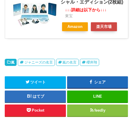
シャル・エディション(2枚組)
↓↓↓詳細は以下から↓↓↓
東宝
Amazon
楽天市場
嵐
ジャニーズの名言
嵐の名言
櫻井翔
ツイート
シェア
はてブ
LINE
Pocket
feedly