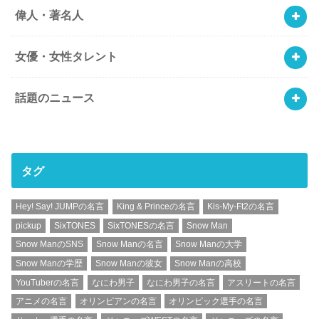
偉人・著名人
女優・女性タレント
話題のニュース
タグ
Hey! Say! JUMPの名言
King & Princeの名言
Kis-My-Ft2の名言
pickup
SixTONES
SixTONESの名言
Snow Man
Snow ManのSNS
Snow Manの名言
Snow Manの大学
Snow Manの学歴
Snow Manの彼女
Snow Manの高校
YouTuberの名言
なにわ男子
なにわ男子の名言
アスリートの名言
アニメの名言
オリンピアンの名言
オリンピック選手の名言