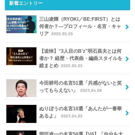
新着エントリー
三山凌輝（RYOKI／BE:FIRST）とは
何者か？―プロフィール・名言・キャ
リア
2025.05.25
【追悼】“3人目のB’z”明石昌夫とは何
者か？ 経歴・代表曲・編曲スタイルを
総まとめ
2025.05.25
今田耕司の名言51選「共感がないと笑
ってもらえない」
2023.04.08
ぬりぼうの名言10選「あんたが一番華
あるよ」
2023.04.05
岡田准一の名言56選【V6】「自分を大