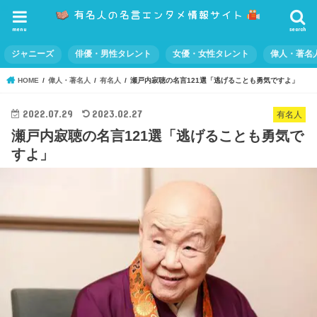
menu
search
ジャニーズ
俳優・男性タレント
女優・女性タレント
偉人・著名
HOME
偉人・著名人
有名人
瀬戸内寂聴の名言121選「逃げることも勇気ですよ」
2022.07.29
2023.02.27
有名人
瀬戸内寂聴の名言121選「逃げることも勇気で
すよ」