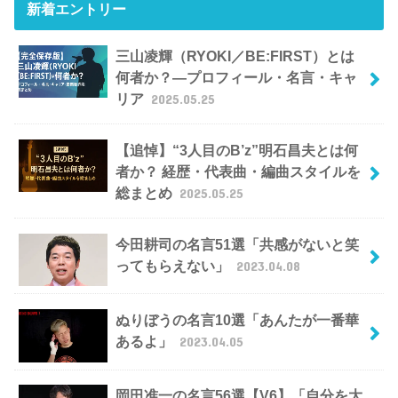
新着エントリー
三山凌輝（RYOKI／BE:FIRST）とは
何者か？―プロフィール・名言・キャ
リア
2025.05.25
【追悼】“3人目のB’z”明石昌夫とは何
者か？ 経歴・代表曲・編曲スタイルを
総まとめ
2025.05.25
今田耕司の名言51選「共感がないと笑
ってもらえない」
2023.04.08
ぬりぼうの名言10選「あんたが一番華
あるよ」
2023.04.05
岡田准一の名言56選【V6】「自分を大