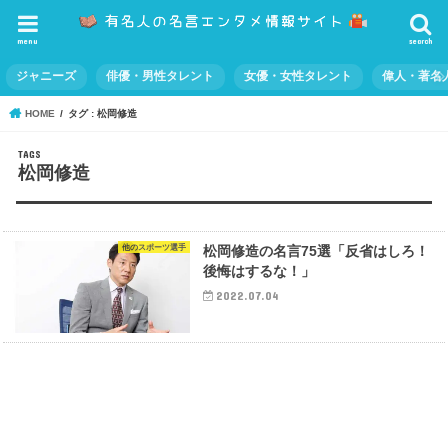
menu
search
ジャニーズ
俳優・男性タレント
女優・女性タレント
偉人・著名
HOME
タグ : 松岡修造
松岡修造
他のスポーツ選手
松岡修造の名言75選「反省はしろ！
後悔はするな！」
2022.07.04