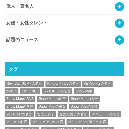
偉人・著名人
女優・女性タレント
話題のニュース
タグ
Hey! Say! JUMPの名言
King & Princeの名言
Kis-My-Ft2の名言
pickup
SixTONES
SixTONESの名言
Snow Man
Snow ManのSNS
Snow Manの名言
Snow Manの大学
Snow Manの学歴
Snow Manの彼女
Snow Manの高校
YouTuberの名言
なにわ男子
なにわ男子の名言
アスリートの名言
アニメの名言
オリンピアンの名言
オリンピック選手の名言