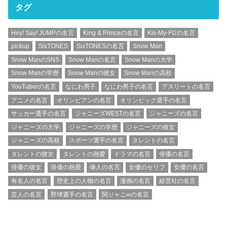
タグ
Hey! Say! JUMPの名言
King & Princeの名言
Kis-My-Ft2の名言
pickup
SixTONES
SixTONESの名言
Snow Man
Snow ManのSNS
Snow Manの名言
Snow Manの大学
Snow Manの学歴
Snow Manの彼女
Snow Manの高校
YouTuberの名言
なにわ男子
なにわ男子の名言
アスリートの名言
アニメの名言
オリンピアンの名言
オリンピック選手の名言
サッカー選手の名言
ジャニーズWESTの名言
ジャニーズの名言
ジャニーズの大学
ジャニーズの学歴
ジャニーズの彼女
ジャニーズの高校
スポーツ選手の名言
タレントの名言
タレントの彼女
タレントの熱愛
ドラマの名言
俳優の名言
俳優の彼女
俳優の熱愛
偉人の名言
女優のセリフ
女優の名言
有名人の名言
歴史上の人物の名言
漫画の名言
経営社の名言
芸人の名言
野球選手の名言
関ジャニ∞の名言