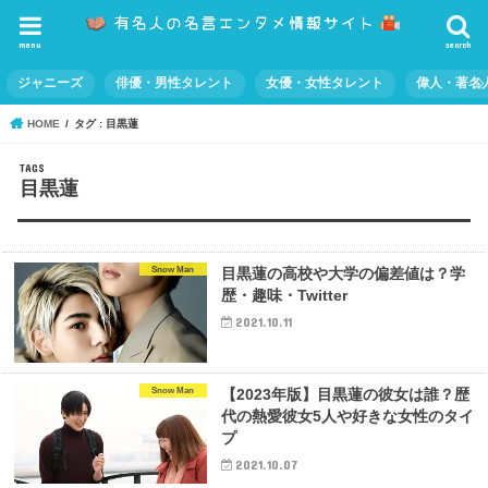
menu
search
ジャニーズ
俳優・男性タレント
女優・女性タレント
偉人・著名
HOME
タグ : 目黒蓮
目黒蓮
Snow Man
目黒蓮の高校や大学の偏差値は？学
歴・趣味・Twitter
2021.10.11
Snow Man
【2023年版】目黒蓮の彼女は誰？歴
代の熱愛彼女5人や好きな女性のタイ
プ
2021.10.07