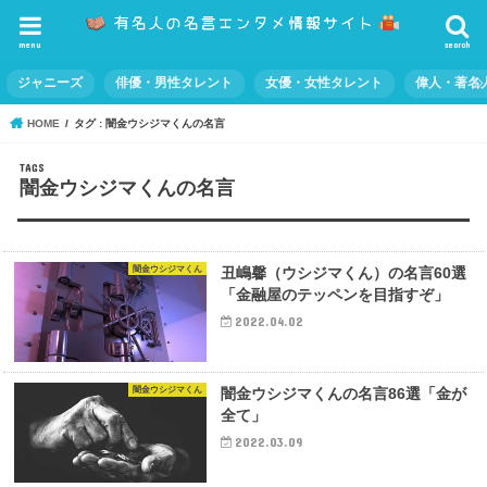
menu
search
ジャニーズ
俳優・男性タレント
女優・女性タレント
偉人・著名
HOME
タグ : 闇金ウシジマくんの名言
闇金ウシジマくんの名言
闇金ウシジマくん
丑嶋馨（ウシジマくん）の名言60選
「金融屋のテッペンを目指すぞ」
2022.04.02
闇金ウシジマくん
闇金ウシジマくんの名言86選「金が
全て」
2022.03.09