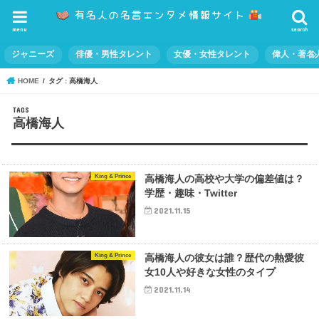
menu
search
ジャニーズ
俳優・男性タレント
女優・女性タレント
偉人・著名
HOME
タグ : 高橋海人
高橋海人
King & Prince
高橋海人の高校や大学の偏差値は？
学歴・趣味・Twitter
2021.11.15
King & Prince
高橋海人の彼女は誰？歴代の熱愛彼
女10人や好きな女性のタイプ
2021.11.14