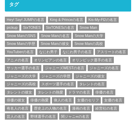
タグ
Hey! Say! JUMPの名言
King & Princeの名言
Kis-My-Ft2の名言
pickup
SixTONES
SixTONESの名言
Snow Man
Snow ManのSNS
Snow Manの名言
Snow Manの大学
Snow Manの学歴
Snow Manの彼女
Snow Manの高校
YouTuberの名言
なにわ男子
なにわ男子の名言
アスリートの名言
アニメの名言
オリンピアンの名言
オリンピック選手の名言
サッカー選手の名言
ジャニーズWESTの名言
ジャニーズの名言
ジャニーズの大学
ジャニーズの学歴
ジャニーズの彼女
ジャニーズの高校
スポーツ選手の名言
タレントの名言
タレントの彼女
タレントの熱愛
ドラマの名言
俳優の名言
俳優の彼女
俳優の熱愛
偉人の名言
女優のセリフ
女優の名言
有名人の名言
歴史上の人物の名言
漫画の名言
経営社の名言
芸人の名言
野球選手の名言
関ジャニ∞の名言