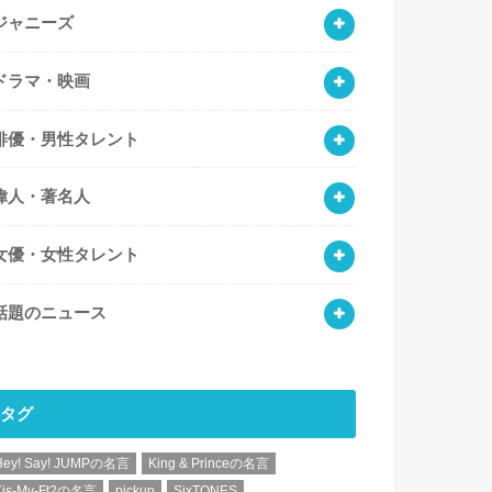
ジャニーズ
ドラマ・映画
俳優・男性タレント
偉人・著名人
女優・女性タレント
話題のニュース
タグ
Hey! Say! JUMPの名言
King & Princeの名言
Kis-My-Ft2の名言
pickup
SixTONES