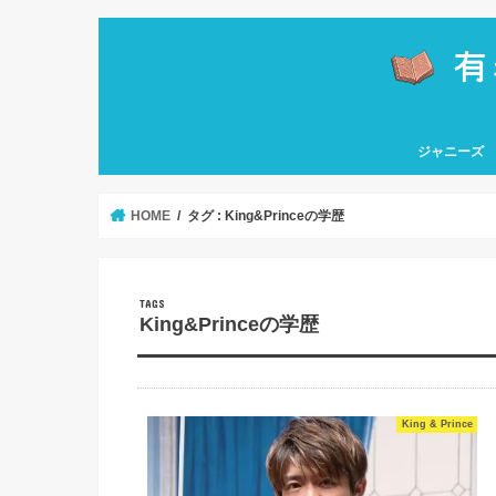
ジャニーズ
嵐
関ジャニ∞
なにわ男子
Hey! Say! J
HiHi Jets
KAT-TUN
Kis-My-Ft2
King & Princ
NEWS
Sexy Zone
SixTONES
Snow Man
TOKIO
ソロ
HOME
タグ : King&Princeの学歴
King&Princeの学歴
King & Prince