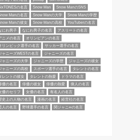
SixTONESの名言
Snow Man
Snow ManのSNS
Snow Manの名言
Snow Manの大学
Snow Manの学歴
Snow Manの彼女
Snow Manの高校
YouTuberの名言
なにわ男子
なにわ男子の名言
アスリートの名言
アニメの名言
オリンピアンの名言
オリンピック選手の名言
サッカー選手の名言
ジャニーズWESTの名言
ジャニーズの名言
ジャニーズの大学
ジャニーズの学歴
ジャニーズの彼女
ジャニーズの高校
スポーツ選手の名言
タレントの名言
タレントの彼女
タレントの熱愛
ドラマの名言
俳優の名言
俳優の彼女
俳優の熱愛
偉人の名言
女優のセリフ
女優の名言
有名人の名言
歴史上の人物の名言
漫画の名言
経営社の名言
芸人の名言
野球選手の名言
関ジャニ∞の名言