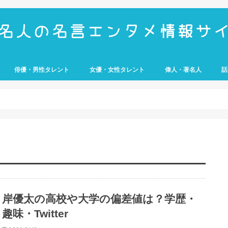
俳優・男性タレント
女優・女性タレント
偉人・著名人
話
UMP
e
歴史上の人物
経営者
アスリート
武将
科学者
芸
岸優太の高校や大学の偏差値は？学歴・
趣味・Twitter