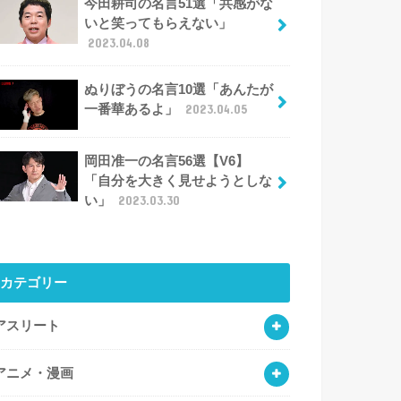
今田耕司の名言51選「共感がな
いと笑ってもらえない」
2023.04.08
ぬりぼうの名言10選「あんたが
一番華あるよ」
2023.04.05
岡田准一の名言56選【V6】
「自分を大きく見せようとしな
い」
2023.03.30
カテゴリー
アスリート
アニメ・漫画