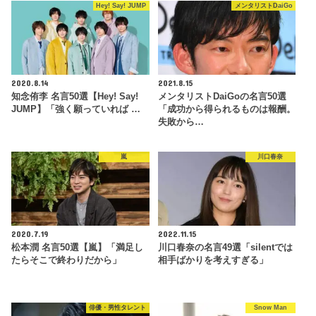
Hey! Say! JUMP
メンタリストDaiGo
2020.8.14
2021.8.15
知念侑李 名言50選【Hey! Say!
メンタリストDaiGoの名言50選
JUMP】「強く願っていれば …
「成功から得られるものは報酬。
失敗から…
嵐
川口春奈
2020.7.19
2022.11.15
松本潤 名言50選【嵐】「満足し
川口春奈の名言49選「silentでは
たらそこで終わりだから」
相手ばかりを考えすぎる」
俳優・男性タレント
Snow Man