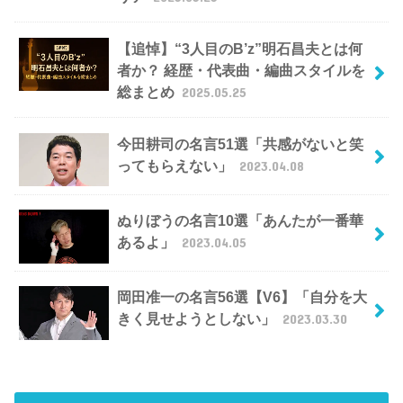
【追悼】“3人目のB’z”明石昌夫とは何
者か？ 経歴・代表曲・編曲スタイルを
総まとめ
2025.05.25
今田耕司の名言51選「共感がないと笑
ってもらえない」
2023.04.08
ぬりぼうの名言10選「あんたが一番華
あるよ」
2023.04.05
岡田准一の名言56選【V6】「自分を大
きく見せようとしない」
2023.03.30