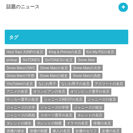
話題のニュース
タグ
Hey! Say! JUMPの名言
King & Princeの名言
Kis-My-Ft2の名言
pickup
SixTONES
SixTONESの名言
Snow Man
Snow ManのSNS
Snow Manの名言
Snow Manの大学
Snow Manの学歴
Snow Manの彼女
Snow Manの高校
YouTuberの名言
なにわ男子
なにわ男子の名言
アスリートの名言
アニメの名言
オリンピアンの名言
オリンピック選手の名言
サッカー選手の名言
ジャニーズWESTの名言
ジャニーズの名言
ジャニーズの大学
ジャニーズの学歴
ジャニーズの彼女
ジャニーズの高校
スポーツ選手の名言
タレントの名言
タレントの彼女
タレントの熱愛
ドラマの名言
俳優の名言
俳優の彼女
俳優の熱愛
偉人の名言
女優のセリフ
女優の名言