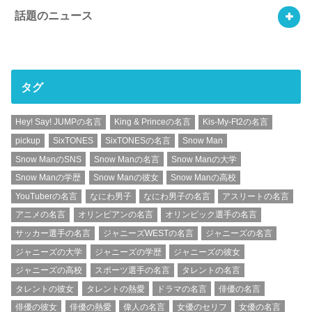
話題のニュース
タグ
Hey! Say! JUMPの名言
King & Princeの名言
Kis-My-Ft2の名言
pickup
SixTONES
SixTONESの名言
Snow Man
Snow ManのSNS
Snow Manの名言
Snow Manの大学
Snow Manの学歴
Snow Manの彼女
Snow Manの高校
YouTuberの名言
なにわ男子
なにわ男子の名言
アスリートの名言
アニメの名言
オリンピアンの名言
オリンピック選手の名言
サッカー選手の名言
ジャニーズWESTの名言
ジャニーズの名言
ジャニーズの大学
ジャニーズの学歴
ジャニーズの彼女
ジャニーズの高校
スポーツ選手の名言
タレントの名言
タレントの彼女
タレントの熱愛
ドラマの名言
俳優の名言
俳優の彼女
俳優の熱愛
偉人の名言
女優のセリフ
女優の名言