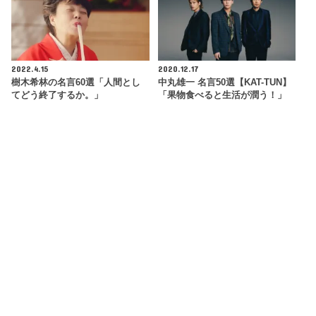
2022.4.15
2020.12.17
樹木希林の名言60選「人間とし
中丸雄一 名言50選【KAT-TUN】
てどう終了するか。」
「果物食べると生活が潤う！」