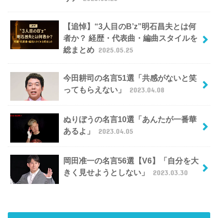
【追悼】“3人目のB’z”明石昌夫とは何
者か？ 経歴・代表曲・編曲スタイルを
総まとめ
2025.05.25
今田耕司の名言51選「共感がないと笑
ってもらえない」
2023.04.08
ぬりぼうの名言10選「あんたが一番華
あるよ」
2023.04.05
岡田准一の名言56選【V6】「自分を大
きく見せようとしない」
2023.03.30