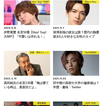
Hey! Say! JUMP
Snow Man
2020.8.15
2021.11.7
伊野尾慧 名言50選【Hey! Say!
深澤辰哉の彼女は誰？歴代の熱愛
JUMP】「可愛いは作れる！」
彼女6人や好きな女性のタイプ
俳優・男性タレント
SixTONES
2022.5.19
2021.11.20
高田純次の名言130選「俺は寝て
田中樹の高校や大学の偏差値は？
いる時は、真面目だよ」
学歴・趣味・Twitter
樹木希林
KAT-TUN