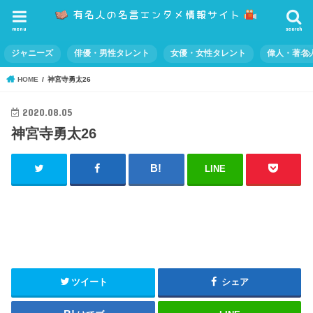
menu
search
ジャニーズ
俳優・男性タレント
女優・女性タレント
偉人・著名
HOME
神宮寺勇太26
2020.08.05
神宮寺勇太26
LINE
ツイート
シェア