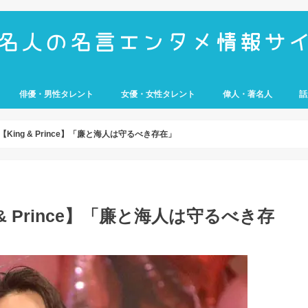
俳優・男性タレント
女優・女性タレント
偉人・著名人
話
UMP
e
歴史上の人物
経営者
アスリート
武将
科学者
芸
King & Prince】「廉と海人は守るべき存在」
& Prince】「廉と海人は守るべき存