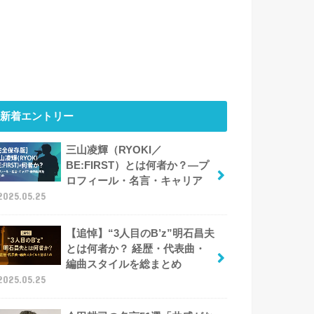
新着エントリー
三山凌輝（RYOKI／
BE:FIRST）とは何者か？―プ
ロフィール・名言・キャリア
2025.05.25
【追悼】“3人目のB’z”明石昌夫
とは何者か？ 経歴・代表曲・
編曲スタイルを総まとめ
2025.05.25