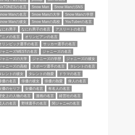
SixTONESの名言
Snow Man
Snow ManのSNS
Snow Manの名言
Snow Manの大学
Snow Manの学歴
Snow Manの彼女
Snow Manの高校
YouTuberの名言
なにわ男子
なにわ男子の名言
アスリートの名言
アニメの名言
オリンピアンの名言
オリンピック選手の名言
サッカー選手の名言
ジャニーズWESTの名言
ジャニーズの名言
ジャニーズの大学
ジャニーズの学歴
ジャニーズの彼女
ジャニーズの高校
スポーツ選手の名言
タレントの名言
タレントの彼女
タレントの熱愛
ドラマの名言
俳優の名言
俳優の彼女
俳優の熱愛
偉人の名言
女優のセリフ
女優の名言
有名人の名言
歴史上の人物の名言
漫画の名言
経営社の名言
芸人の名言
野球選手の名言
関ジャニ∞の名言