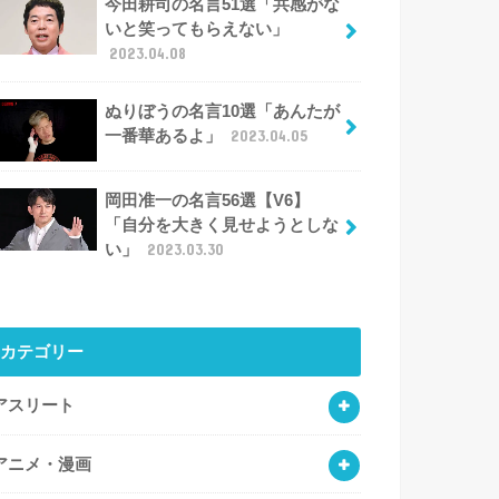
今田耕司の名言51選「共感がな
いと笑ってもらえない」
2023.04.08
ぬりぼうの名言10選「あんたが
一番華あるよ」
2023.04.05
岡田准一の名言56選【V6】
「自分を大きく見せようとしな
い」
2023.03.30
カテゴリー
アスリート
アニメ・漫画