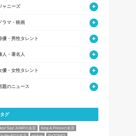
ジャニーズ
ドラマ・映画
俳優・男性タレント
偉人・著名人
女優・女性タレント
話題のニュース
タグ
Hey! Say! JUMPの名言
King & Princeの名言
Kis-My-Ft2の名言
pickup
SixTONES