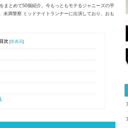
耀の名言をまとめて50個紹介。今もっともモテるジャニーズの平
on〜、未満警察 ミッドナイトランナーに出演しており、おも
目次
[
非表示
]
品