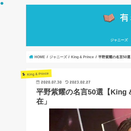
ジャニーズ
嵐
関ジャニ∞
なにわ男子
Hey! Say! J
HiHi Jets
KAT-TUN
Kis-My-Ft2
King & Princ
NEWS
Sexy Zone
SixTONES
Snow Man
TOKIO
ソロ
HOME
ジャニーズ
King & Prince
平野紫耀の名言50選【
King & Prince
2020.07.30
2023.02.27
平野紫耀の名言50選【King 
在」