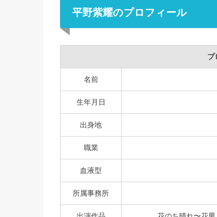
平野紫耀のプロフィール
プ
名前
生年月日
出身地
職業
血液型
所属事務所
出演作品
花のち晴れ〜花男 N