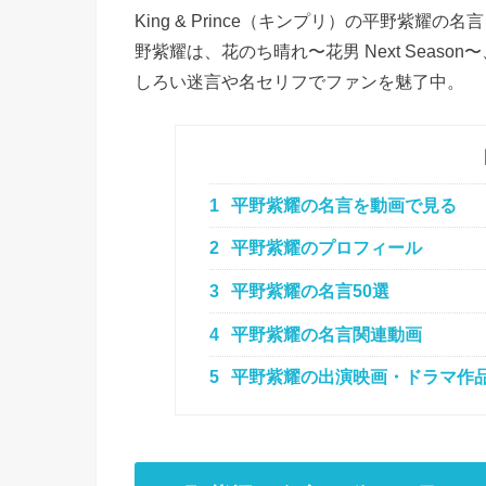
King & Prince（キンプリ）の平野紫
野紫耀は、花のち晴れ〜花男 Next Seas
しろい迷言や名セリフでファンを魅了中。
1
平野紫耀の名言を動画で見る
2
平野紫耀のプロフィール
3
平野紫耀の名言50選
4
平野紫耀の名言関連動画
5
平野紫耀の出演映画・ドラマ作