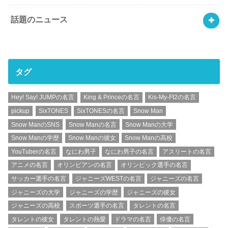
話題のニュース
タグ
Hey! Say! JUMPの名言
King & Princeの名言
Kis-My-Ft2の名言
pickup
SixTONES
SixTONESの名言
Snow Man
Snow ManのSNS
Snow Manの名言
Snow Manの大学
Snow Manの学歴
Snow Manの彼女
Snow Manの高校
YouTuberの名言
なにわ男子
なにわ男子の名言
アスリートの名言
アニメの名言
オリンピアンの名言
オリンピック選手の名言
サッカー選手の名言
ジャニーズWESTの名言
ジャニーズの名言
ジャニーズの大学
ジャニーズの学歴
ジャニーズの彼女
ジャニーズの高校
スポーツ選手の名言
タレントの名言
タレントの彼女
タレントの熱愛
ドラマの名言
俳優の名言