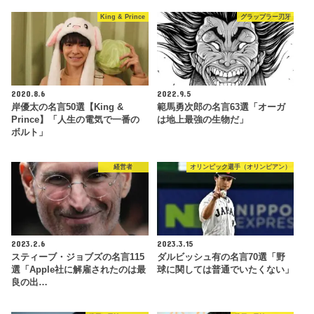
King & Prince
グラップラー刃牙
2020.8.6
2022.9.5
岸優太の名言50選【King &
範馬勇次郎の名言63選「オーガ
Prince】「人生の電気で一番の
は地上最強の生物だ」
ボルト」
経営者
オリンピック選手（オリンピアン）
2023.2.6
2023.3.15
スティーブ・ジョブズの名言115
ダルビッシュ有の名言70選「野
選「Apple社に解雇されたのは最
球に関しては普通でいたくない」
良の出…