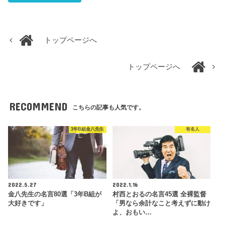
トップページへ
トップページへ
RECOMMEND
こちらの記事も人気です。
3年B組金八先生
有名人
2022.5.27
2022.1.16
金八先生の名言80選「3年B組が
村西とおるの名言45選 全裸監督
大好きです」
「男なら余計なこと考えずに動け
よ、おもい…