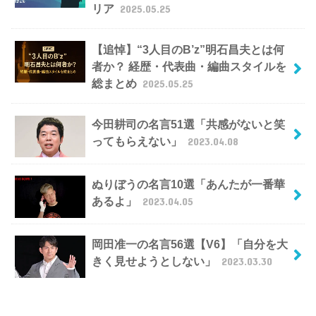
リア
2025.05.25
【追悼】“3人目のB’z”明石昌夫とは何
者か？ 経歴・代表曲・編曲スタイルを
総まとめ
2025.05.25
今田耕司の名言51選「共感がないと笑
ってもらえない」
2023.04.08
ぬりぼうの名言10選「あんたが一番華
あるよ」
2023.04.05
岡田准一の名言56選【V6】「自分を大
きく見せようとしない」
2023.03.30