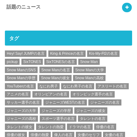
話題のニュース
タグ
Hey! Say! JUMPの名言
King & Princeの名言
Kis-My-Ft2の名言
pickup
SixTONES
SixTONESの名言
Snow Man
Snow ManのSNS
Snow Manの名言
Snow Manの大学
Snow Manの学歴
Snow Manの彼女
Snow Manの高校
YouTuberの名言
なにわ男子
なにわ男子の名言
アスリートの名言
アニメの名言
オリンピアンの名言
オリンピック選手の名言
サッカー選手の名言
ジャニーズWESTの名言
ジャニーズの名言
ジャニーズの大学
ジャニーズの学歴
ジャニーズの彼女
ジャニーズの高校
スポーツ選手の名言
タレントの名言
タレントの彼女
タレントの熱愛
ドラマの名言
俳優の名言
俳優の彼女
俳優の熱愛
偉人の名言
女優のセリフ
女優の名言