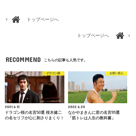
トップページへ
トップページへ
RECOMMEND
こちらの記事も人気です。
ドラゴン桜
お笑い芸人
2021.6.13
2022.6.20
ドラゴン桜の名言50選 桜木健二
なかやまきんに君の名言95選
の名セリフが心に刺さりまくり！
「筋トレは人生の教科書」