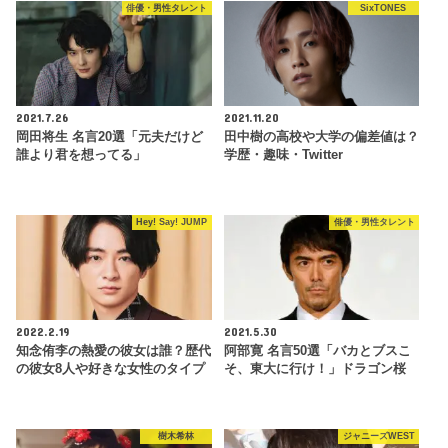
俳優・男性タレント
SixTONES
2021.7.26
2021.11.20
岡田将生 名言20選「元夫だけど
田中樹の高校や大学の偏差値は？
誰より君を想ってる」
学歴・趣味・Twitter
Hey! Say! JUMP
俳優・男性タレント
2022.2.19
2021.5.30
知念侑李の熱愛の彼女は誰？歴代
阿部寛 名言50選「バカとブスこ
の彼女8人や好きな女性のタイプ
そ、東大に行け！」ドラゴン桜
樹木希林
ジャニーズWEST