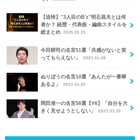
【追悼】“3人目のB’z”明石昌夫とは何
者か？ 経歴・代表曲・編曲スタイルを
総まとめ
2025.05.25
今田耕司の名言51選「共感がないと笑
ってもらえない」
2023.04.08
ぬりぼうの名言10選「あんたが一番華
あるよ」
2023.04.05
岡田准一の名言56選【V6】「自分を大
きく見せようとしない」
2023.03.30