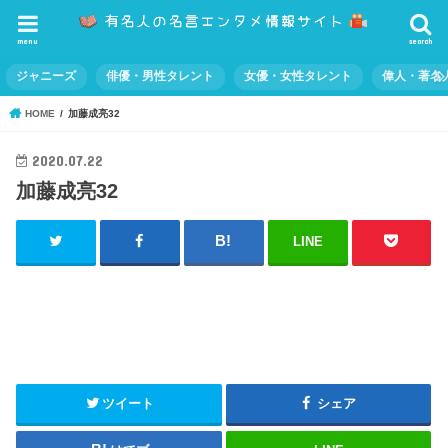
menu
search
ジャニーズ
俳優・男性タレント
女優・女性タレント
偉人・著名
HOME
加藤成亮32
2020.07.22
加藤成亮32
LINE
ツイート
シェア