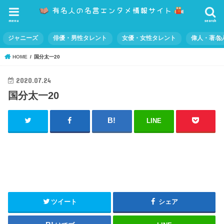
menu
search
ジャニーズ
俳優・男性タレント
女優・女性タレント
偉人・著名
HOME
国分太一20
2020.07.24
国分太一20
LINE
ツイート
シェア