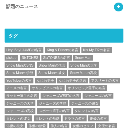
話題のニュース
タグ
Hey! Say! JUMPの名言
King & Princeの名言
Kis-My-Ft2の名言
pickup
SixTONES
SixTONESの名言
Snow Man
Snow ManのSNS
Snow Manの名言
Snow Manの大学
Snow Manの学歴
Snow Manの彼女
Snow Manの高校
YouTuberの名言
なにわ男子
なにわ男子の名言
アスリートの名言
アニメの名言
オリンピアンの名言
オリンピック選手の名言
サッカー選手の名言
ジャニーズWESTの名言
ジャニーズの名言
ジャニーズの大学
ジャニーズの学歴
ジャニーズの彼女
ジャニーズの高校
スポーツ選手の名言
タレントの名言
タレントの彼女
タレントの熱愛
ドラマの名言
俳優の名言
俳優の彼女
俳優の熱愛
偉人の名言
女優のセリフ
女優の名言