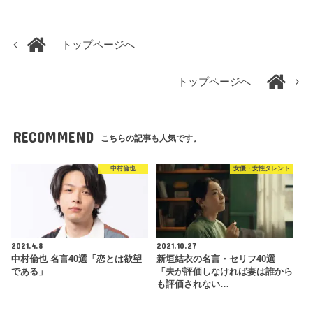
トップページへ
トップページへ
RECOMMEND
こちらの記事も人気です。
中村倫也
女優・女性タレント
2021.4.8
2021.10.27
中村倫也 名言40選「恋とは欲望
新垣結衣の名言・セリフ40選
である」
「夫が評価しなければ妻は誰から
も評価されない…