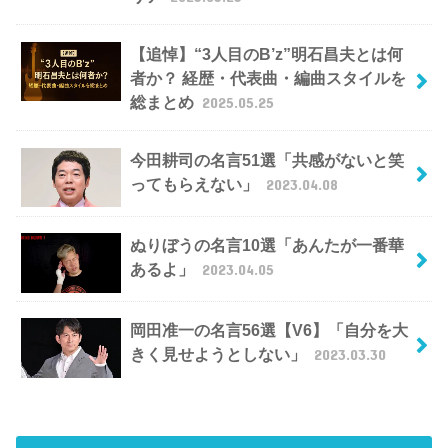
【追悼】“3人目のB’z”明石昌夫とは何
者か？ 経歴・代表曲・編曲スタイルを
総まとめ
2025.05.25
今田耕司の名言51選「共感がないと笑
ってもらえない」
2023.04.08
ぬりぼうの名言10選「あんたが一番華
あるよ」
2023.04.05
岡田准一の名言56選【V6】「自分を大
きく見せようとしない」
2023.03.30