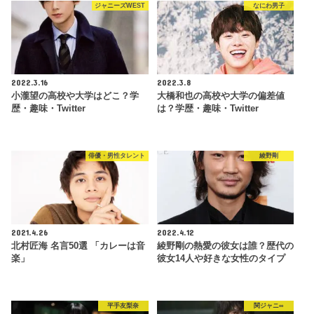
ジャニーズWEST
なにわ男子
2022.3.16
2022.3.8
小瀧望の高校や大学はどこ？学
大橋和也の高校や大学の偏差値
歴・趣味・Twitter
は？学歴・趣味・Twitter
俳優・男性タレント
綾野剛
2021.4.26
2022.4.12
北村匠海 名言50選 「カレーは音
綾野剛の熱愛の彼女は誰？歴代の
楽」
彼女14人や好きな女性のタイプ
平手友梨奈
関ジャニ∞