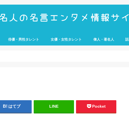
俳優・男性タレント
女優・女性タレント
偉人・著名人
話
UMP
e
歴史上の人物
経営者
アスリート
武将
科学者
芸
はてブ
LINE
Pocket