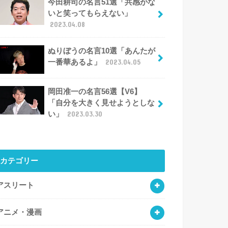
今田耕司の名言51選「共感がな
いと笑ってもらえない」
2023.04.08
ぬりぼうの名言10選「あんたが
一番華あるよ」
2023.04.05
岡田准一の名言56選【V6】
「自分を大きく見せようとしな
い」
2023.03.30
カテゴリー
アスリート
アニメ・漫画