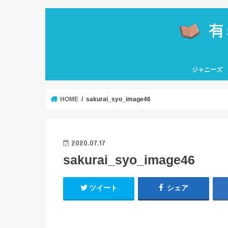
ジャニーズ
嵐
関ジャニ∞
なにわ男子
Hey! Say! J
HiHi Jets
KAT-TUN
Kis-My-Ft2
King & Princ
NEWS
Sexy Zone
SixTONES
Snow Man
TOKIO
ソロ
HOME
sakurai_syo_image46
2020.07.17
sakurai_syo_image46
ツイート
シェア