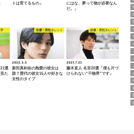
元
トは育てるもの」
にはな、夢って物が必要なん
だ。」
選手
俳優・男性タレント
俳優・男性タレント
2022.5.5
2021.7.23
21選
新田真剣佑の熱愛の彼女は
藤木直人 名言20選「僕も片づ
が見た
誰？歴代の彼女16人や好きな
けられない”干物男”です」
女性のタイプ