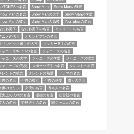
SixTONESの名言
Snow Man
Snow ManのSNS
Snow Manの名言
Snow Manの大学
Snow Manの学歴
Snow Manの彼女
Snow Manの高校
YouTuberの名言
なにわ男子
なにわ男子の名言
アスリートの名言
アニメの名言
オリンピアンの名言
オリンピック選手の名言
サッカー選手の名言
ジャニーズWESTの名言
ジャニーズの名言
ジャニーズの大学
ジャニーズの学歴
ジャニーズの彼女
ジャニーズの高校
スポーツ選手の名言
タレントの名言
タレントの彼女
タレントの熱愛
ドラマの名言
俳優の名言
俳優の彼女
俳優の熱愛
偉人の名言
女優のセリフ
女優の名言
有名人の名言
歴史上の人物の名言
漫画の名言
経営社の名言
芸人の名言
野球選手の名言
関ジャニ∞の名言