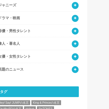
ジャニーズ
ドラマ・映画
俳優・男性タレント
偉人・著名人
女優・女性タレント
話題のニュース
タグ
Hey! Say! JUMPの名言
King & Princeの名言
Kis-My-Ft2の名言
pickup
SixTONES