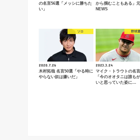
の名言56選「メッシに勝ちた
から掴むこともある」
い」
NEWS
ソロ
野球
2020.7.26
2023.3.24
木村拓哉 名言50選「やる時に
マイク・トラウトの名言
やらない奴は嫌いだ」
「今のオオタニは誰も
いと思っていた姿に…