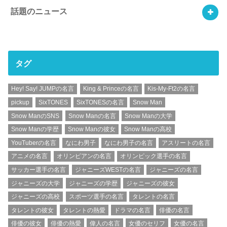
話題のニュース
タグ
Hey! Say! JUMPの名言
King & Princeの名言
Kis-My-Ft2の名言
pickup
SixTONES
SixTONESの名言
Snow Man
Snow ManのSNS
Snow Manの名言
Snow Manの大学
Snow Manの学歴
Snow Manの彼女
Snow Manの高校
YouTuberの名言
なにわ男子
なにわ男子の名言
アスリートの名言
アニメの名言
オリンピアンの名言
オリンピック選手の名言
サッカー選手の名言
ジャニーズWESTの名言
ジャニーズの名言
ジャニーズの大学
ジャニーズの学歴
ジャニーズの彼女
ジャニーズの高校
スポーツ選手の名言
タレントの名言
タレントの彼女
タレントの熱愛
ドラマの名言
俳優の名言
俳優の彼女
俳優の熱愛
偉人の名言
女優のセリフ
女優の名言