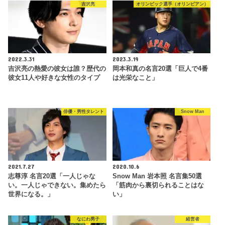
吉沢亮
オリンピック選手（オリンピアン）
2022.3.31
2023.3.19
吉沢亮の熱愛の彼女は誰？歴代の
岡本和真の名言20選「巨人で4番
彼女11人や好きな女性のタイプ
は光栄なこと」
俳優・男性タレント
Snow Man
2021.7.27
2020.10.6
志尊淳 名言20選「一人じゃな
Snow Man 岩本照 名言集50選
い。一人じゃできない。集めたら
「筋肉から裏切られることはな
世界になる。」
い」
なにわ男子
経営者