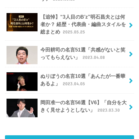
【追悼】“3人目のB’z”明石昌夫とは何
者か？ 経歴・代表曲・編曲スタイルを
総まとめ
2025.05.25
今田耕司の名言51選「共感がないと笑
ってもらえない」
2023.04.08
ぬりぼうの名言10選「あんたが一番華
あるよ」
2023.04.05
岡田准一の名言56選【V6】「自分を大
きく見せようとしない」
2023.03.30