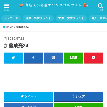
menu
search
ジャニーズ
俳優・男性タレント
女優・女性タレント
偉人・著名
HOME
加藤成亮24
2020.07.22
加藤成亮24
LINE
ツイート
シェア