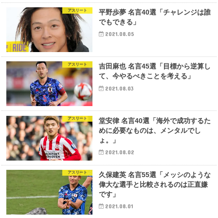
アスリート
平野歩夢 名言40選「チャレンジは誰
でもできる」
2021.08.05
アスリート
吉田麻也 名言45選「目標から逆算し
て、今やるべきことを考える」
2021.08.03
アスリート
堂安律 名言40選「海外で成功するた
めに必要なものは、メンタルでし
ょ。」
2021.08.02
アスリート
久保建英 名言55選「メッシのような
偉大な選手と比較されるのは正直嫌
です」
2021.08.01