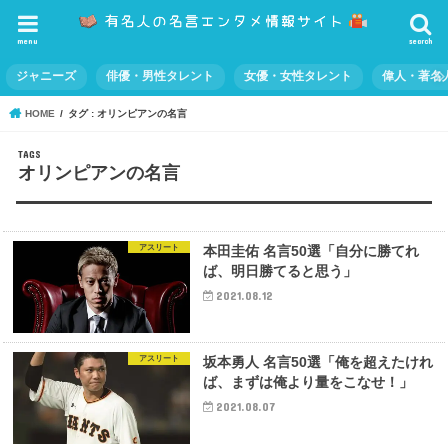
menu
search
ジャニーズ
俳優・男性タレント
女優・女性タレント
偉人・著名
HOME
タグ : オリンピアンの名言
オリンピアンの名言
アスリート
本田圭佑 名言50選「自分に勝てれ
ば、明日勝てると思う」
2021.08.12
アスリート
坂本勇人 名言50選「俺を超えたけれ
ば、まずは俺より量をこなせ！」
2021.08.07