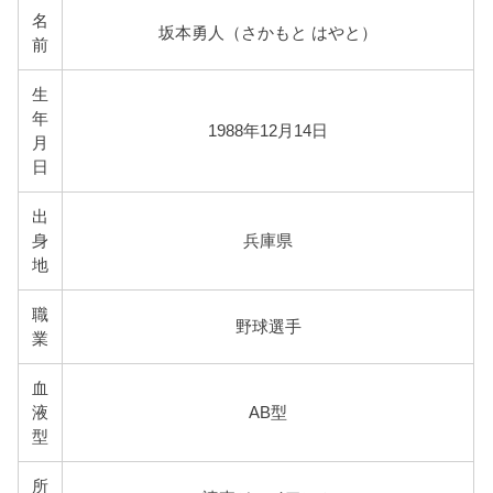
名
坂本勇人（さかもと はやと）
前
生
年
1988年12月14日
月
日
出
身
兵庫県
地
職
野球選手
業
血
液
AB型
型
所