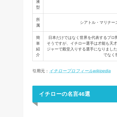
液
型
所
シアトル・マリナー
属
簡
日本だけではなく世界を代表するプロ野
単
そうですが、イチロー選手は才能も天
紹
ジャーで殿堂入りする選手になりまし
介
でなく
引用元：
イチロープロフィールwikipedia
イチローの名言46選