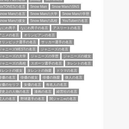
SixTONESの名言
Snow Man
Snow ManのSNS
Snow Manの名言
Snow Manの大学
Snow Manの学歴
Snow Manの彼女
Snow Manの高校
YouTuberの名言
なにわ男子
なにわ男子の名言
アスリートの名言
アニメの名言
オリンピアンの名言
オリンピック選手の名言
サッカー選手の名言
ジャニーズWESTの名言
ジャニーズの名言
ジャニーズの大学
ジャニーズの学歴
ジャニーズの彼女
ジャニーズの高校
スポーツ選手の名言
タレントの名言
タレントの彼女
タレントの熱愛
ドラマの名言
俳優の名言
俳優の彼女
俳優の熱愛
偉人の名言
女優のセリフ
女優の名言
有名人の名言
歴史上の人物の名言
漫画の名言
経営社の名言
芸人の名言
野球選手の名言
関ジャニ∞の名言