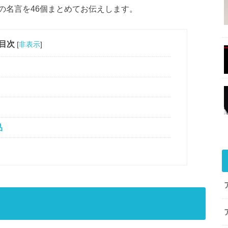
の名言を46個まとめてお伝えします。
目次
[
非表示
]
品