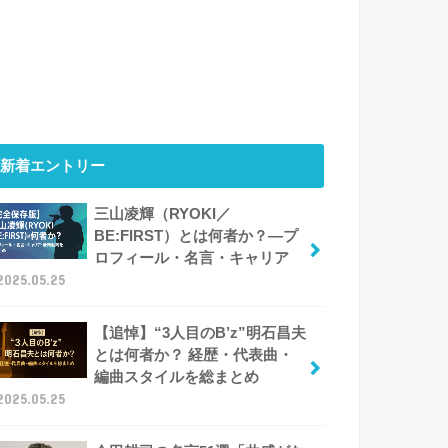
新着エントリー
三山凌輝（RYOKI／
BE:FIRST）とは何者か？―プ
ロフィール・名言・キャリア
2025.05.25
【追悼】“3人目のB’z”明石昌夫
とは何者か？ 経歴・代表曲・
編曲スタイルを総まとめ
2025.05.25