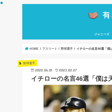
ジャニーズ
嵐
関ジャニ∞
なにわ男子
Hey! Say! J
HiHi Jets
KAT-TUN
Kis-My-Ft2
King & Princ
NEWS
Sexy Zone
SixTONES
Snow Man
TOKIO
ソロ
HOME
アスリート
野球選手
イチローの名言46選「僕
野球選手
2022.06.01
2023.02.27
イチローの名言46選「僕は