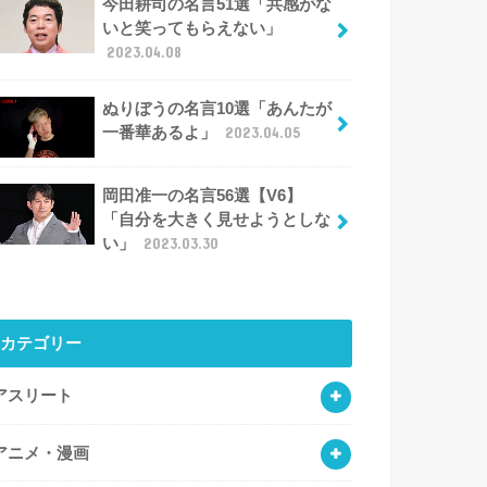
今田耕司の名言51選「共感がな
いと笑ってもらえない」
2023.04.08
ぬりぼうの名言10選「あんたが
一番華あるよ」
2023.04.05
岡田准一の名言56選【V6】
「自分を大きく見せようとしな
い」
2023.03.30
カテゴリー
アスリート
アニメ・漫画