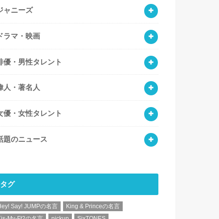
ジャニーズ
ドラマ・映画
俳優・男性タレント
偉人・著名人
女優・女性タレント
話題のニュース
タグ
Hey! Say! JUMPの名言
King & Princeの名言
Kis-My-Ft2の名言
pickup
SixTONES