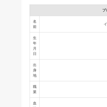
プ
名
前
生
年
月
日
出
身
地
職
業
血