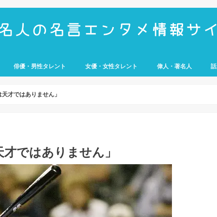
俳優・男性タレント
女優・女性タレント
偉人・著名人
話
UMP
e
歴史上の人物
経営者
アスリート
武将
科学者
芸
は天才ではありません」
天才ではありません」