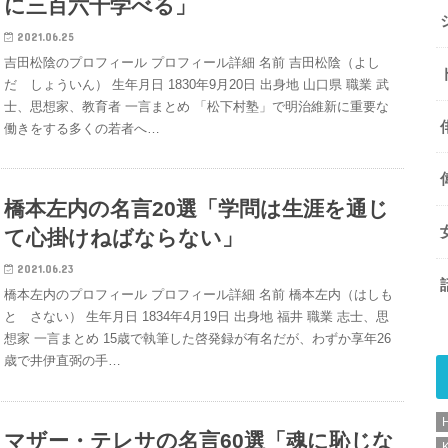
に三百六十学べる」
2021.06.25
吉田松陰のプロフィール プロフィール詳細 名前 吉田松陰（よし
だ しょういん） 生年月日 1830年9月20日 出身地 山口県 職業 武
士、思想家、教育者 一言まとめ 「松下村塾」で明治維新に重要な
働きをする多くの若者へ…
橋本左内の名言20選「学問は生涯を通じ
て心掛けねばならない」
2021.06.23
橋本左内のプロフィール プロフィール詳細 名前 橋本左内（はしも
と さない） 生年月日 1834年4月19日 出身地 福井 職業 志士、思
想家 一言まとめ 15歳で執筆した啓発録が有名だが、わずか享年26
歳で井伊直弼の手…
マザー・テレサの名言60選「魂に恥じな