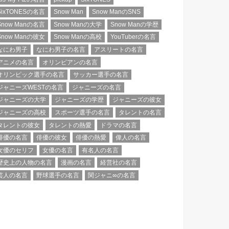
SixTONESの名言
Snow Man
Snow ManのSNS
Snow Manの名言
Snow Manの大学
Snow Manの学歴
Snow Manの彼女
Snow Manの高校
YouTuberの名言
なにわ男子
なにわ男子の名言
アスリートの名言
アニメの名言
オリンピアンの名言
オリンピック選手の名言
サッカー選手の名言
ジャニーズWESTの名言
ジャニーズの名言
ジャニーズの大学
ジャニーズの学歴
ジャニーズの彼女
ジャニーズの高校
スポーツ選手の名言
タレントの名言
タレントの彼女
タレントの熱愛
ドラマの名言
俳優の名言
俳優の彼女
俳優の熱愛
偉人の名言
女優のセリフ
女優の名言
有名人の名言
歴史上の人物の名言
漫画の名言
経営社の名言
芸人の名言
野球選手の名言
関ジャニ∞の名言