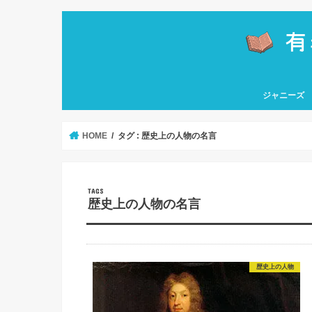
ジャニーズ
嵐
関ジャニ∞
なにわ男子
Hey! Say! J
HiHi Jets
KAT-TUN
Kis-My-Ft2
King & Princ
NEWS
Sexy Zone
SixTONES
Snow Man
TOKIO
ソロ
HOME
タグ : 歴史上の人物の名言
歴史上の人物の名言
歴史上の人物