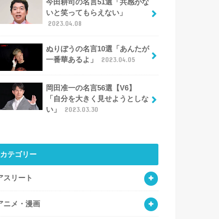
今田耕司の名言51選「共感がな
いと笑ってもらえない」
2023.04.08
ぬりぼうの名言10選「あんたが
一番華あるよ」
2023.04.05
岡田准一の名言56選【V6】
「自分を大きく見せようとしな
い」
2023.03.30
カテゴリー
アスリート
アニメ・漫画