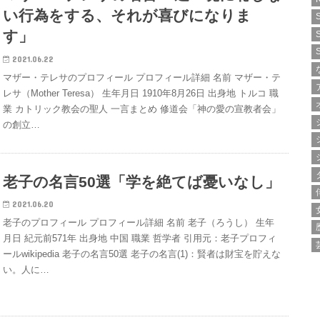
い行為をする、それが喜びになりま
す」
2021.06.22
マザー・テレサのプロフィール プロフィール詳細 名前 マザー・テ
レサ（Mother Teresa） 生年月日 1910年8月26日 出身地 トルコ 職
業 カトリック教会の聖人 一言まとめ 修道会「神の愛の宣教者会」
の創立…
老子の名言50選「学を絶てば憂いなし」
2021.06.20
老子のプロフィール プロフィール詳細 名前 老子（ろうし） 生年
月日 紀元前571年 出身地 中国 職業 哲学者 引用元：老子プロフィ
ールwikipedia 老子の名言50選 老子の名言(1)：賢者は財宝を貯えな
い。人に…