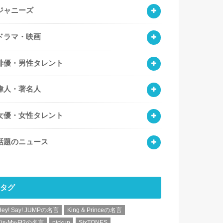
ジャニーズ
ドラマ・映画
俳優・男性タレント
偉人・著名人
女優・女性タレント
話題のニュース
タグ
Hey! Say! JUMPの名言
King & Princeの名言
Kis-My-Ft2の名言
pickup
SixTONES