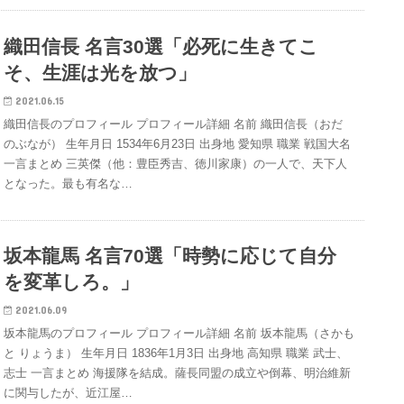
織田信長 名言30選「必死に生きてこ
そ、生涯は光を放つ」
2021.06.15
織田信長のプロフィール プロフィール詳細 名前 織田信長（おだ
のぶなが） 生年月日 1534年6月23日 出身地 愛知県 職業 戦国大名
一言まとめ 三英傑（他：豊臣秀吉、徳川家康）の一人で、天下人
となった。最も有名な…
坂本龍馬 名言70選「時勢に応じて自分
を変革しろ。」
2021.06.09
坂本龍馬のプロフィール プロフィール詳細 名前 坂本龍馬（さかも
と りょうま） 生年月日 1836年1月3日 出身地 高知県 職業 武士、
志士 一言まとめ 海援隊を結成。薩長同盟の成立や倒幕、明治維新
に関与したが、近江屋…