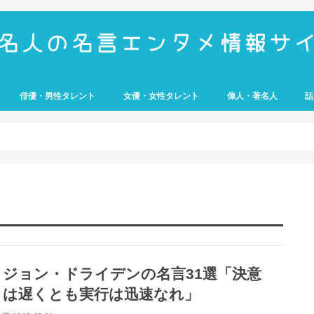
俳優・男性タレント
女優・女性タレント
偉人・著名人
話
UMP
e
歴史上の人物
経営者
アスリート
武将
科学者
芸
ジョン・ドライデンの名言31選「決意
は遅くとも実行は迅速なれ」