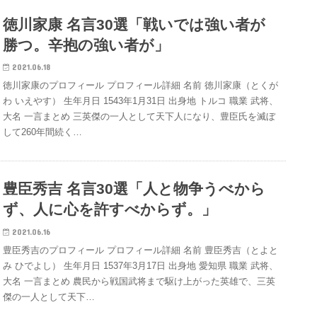
徳川家康 名言30選「戦いでは強い者が
勝つ。辛抱の強い者が」
2021.06.18
徳川家康のプロフィール プロフィール詳細 名前 徳川家康（とくが
わ いえやす） 生年月日 1543年1月31日 出身地 トルコ 職業 武将、
大名 一言まとめ 三英傑の一人として天下人になり、豊臣氏を滅ぼ
して260年間続く…
豊臣秀吉 名言30選「人と物争うべから
ず、人に心を許すべからず。」
2021.06.16
豊臣秀吉のプロフィール プロフィール詳細 名前 豊臣秀吉（とよと
み ひでよし） 生年月日 1537年3月17日 出身地 愛知県 職業 武将、
大名 一言まとめ 農民から戦国武将まで駆け上がった英雄で、三英
傑の一人として天下…