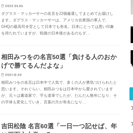
2022.06.06
ダグラス・マッカーサーの名言を22個厳選してまとめてお届けし
ます。ダグラス・マッカーサーは、アメリカ合衆国の軍人で、
GHQの最高司令官として日本でも有名。日本にとっては悪い印象
を持たれていますが、戦後の日本後があるのもダ…
相田みつをの名言50選「負ける人のおか
げで勝てるんだよな」
2021.12.20
相田みつをの名言は日本中で人気で、多くの人が勇気づけられたと
思います。それぐらい、相田みつをは日本中から愛されています
が、元々は書道家で、字も達筆でしたが、だんだん晩年になり、そ
の字体も変化していき、言葉の方が有名になり…
吉田松陰 名言60選「一日一つ記せば、年