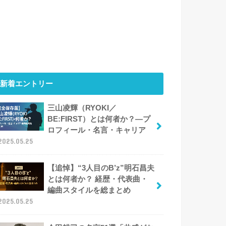
新着エントリー
三山凌輝（RYOKI／
BE:FIRST）とは何者か？―プ
ロフィール・名言・キャリア
2025.05.25
【追悼】“3人目のB’z”明石昌夫
とは何者か？ 経歴・代表曲・
編曲スタイルを総まとめ
2025.05.25